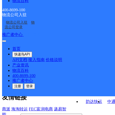
物流百科
闽清县桔林乡合作点
闽清县下祝乡合作点
ID11029
UH福州闽清
闽清县三溪乡合作点
ID1869
ID11056
400-8699-100
物流公司入驻
闽清县云龙乡合作点
闽清县白樟镇合作点
ID11043
物流公司入驻
物
省璜邮政支局
城关邮政支局
ID8718
ID8682
流公司登录
接口API
推广者中心
注册/登录
快运查询
API接口文档
FAQ/帮助文档
快递鸟
宏行中运物流
首页
API接口
DEMO下载
快递鸟API
百世快运
邦
API文档
接入指南
价格说明
关于我们
德邦快递
高
产业资讯
物流百科
华企快运
环
公司介绍
企业动态
联系我们
法律声
400-8699-100
京东快运
聚
明
合作伙伴
快递鸟接口服务协议
用
推广者中心
户隐私政策
速佳达快运
注册
登录
易达快运
驿
友情链接
韵达快运
中
商派
海淘转运
FEC富润电商
递易智
能