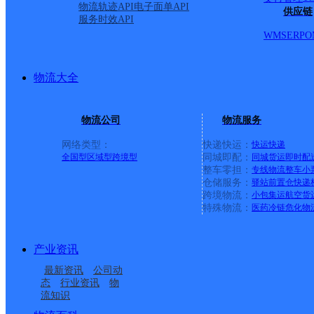
物流轨迹API
电子面单API
供应链
服务时效API
WMS
ERP
O
物流大全
物流公司
物流服务
网络类型：
快递快运：
快运
快递
全国型
区域型
跨境型
同城即配：
同城货运
即时配
整车零担：
专线物流
整车
小
仓储服务：
驿站
前置仓
快递
上一条：
义乌廿三里网点
跨境物流：
小包集运
航空货
特殊物流：
医药冷链
危化物
周边网点
产业资讯
福建闽清县公司
福建闽清县公司闽清县
最新资讯
公司动
闽清县白中镇合作点
闽清县坂东镇合作点
梅城镇梅城分部
态
行业资讯
物
流知识
福建闽清公司
闽清县雄江镇合作点
ID8706
ID5059