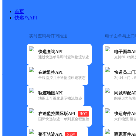
首页
快递鸟API
实时查询与订阅推送
电子面单与上门
搜索热词：
在途监控
快递查询API
电子面单AP
快递大全
快运大全
快递时效
通过快递单号即时查询物流轨迹
支持60+物
在途监控API
快递员上门
快递公司
全程监控并推送物流轨迹状态
2小时上门，
快递网点
电话大全
轨迹地图API
同城即配AP
地图上可视化展示物流轨迹
跑腿运力智能
顺丰
姚美银
在途监控国际版API
快运寄件AP
HOT
速运
国际快递轨迹一单到底全程监控
大件物流 聚合
更新时间：2021-11-26 00:00:00
整车轨迹API
商家寄件AP
NEW