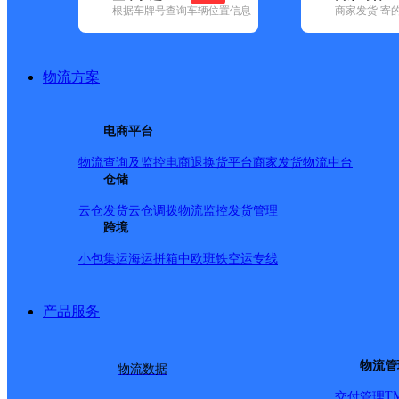
根据车牌号查询车辆位置信息
商家发货 寄
基本信息
所属快递：顺丰速运
物流方案
所属区域：福建省-福州市-闽清县
网点电话：
网点地址：金沙街鑫源电脑店（预计2小时后到达）
电商平台
网点负责人：
物流查询及监控
电商退换货
平台商家发货
物流中台
仓储
派送范围
云仓发货
云仓调拨
物流监控
发货管理
跨境
全境
小包集运
海运拼箱
中欧班铁
空运专线
产品服务
物流管
物流数据
T
交付管理