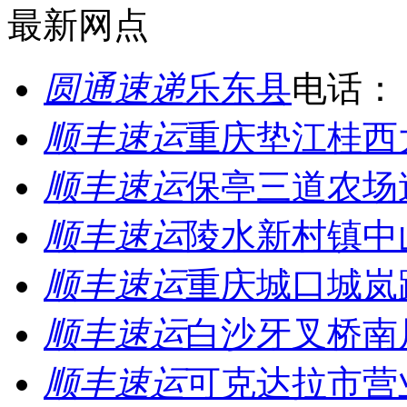
最新网点
圆通速递
乐东县
电话：
顺丰速运
重庆垫江桂西
顺丰速运
保亭三道农场
顺丰速运
陵水新村镇中
顺丰速运
重庆城口城岚
顺丰速运
白沙牙叉桥南
顺丰速运
可克达拉市营