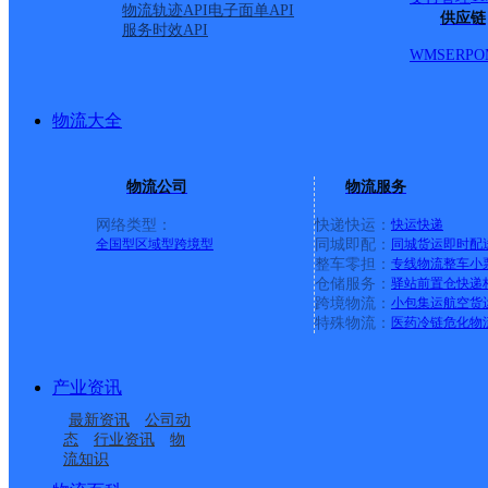
物流轨迹API
电子面单API
供应链
服务时效API
派送范围:集贤路以西，
WMS
ERP
O
军岭路以东。合肥华南城
物流大全
路，汤口路，凌云路，福
物流公司
物流服务
路，祝融路，泰山路，桥
网络类型：
快递快运：
快运
快递
全国型
区域型
跨境型
同城即配：
同城货运
即时配
整车零担：
专线物流
整车
小
气体（合肥）有限公司，
仓储服务：
驿站
前置仓
快递
跨境物流：
小包集运
航空货
特殊物流：
医药冷链
危化物
安徽瑞瑶环保科技有限公
产业资讯
司，合肥兴发电设备有限
最新资讯
公司动
态
行业资讯
物
纸塑有限公司，合肥安丰
流知识