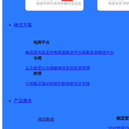
查询
根据车牌号查询车辆位置信息
商家发货 寄
网点筛选
物流方案
已选
城市：合肥市 ✕
快
电商平台
✕
清空已选
物流查询及监控
电商退换货
平台商家发货
物流中台
仓储
品牌:
不限
安能快递(12)
百世快递(37)
德邦快递(121)
极兔速递(
政国内(149)
圆通速递(58)
韵达速递(98)
宅急送(1)
中通快递(52)
云仓发货
云仓调拨
物流监控
发货管理
地区:
不限
包河区(8)
跨境
巢湖市(1)
肥东县(1)
肥西县(2)
庐江县(1)
百世快递,肥西县,合肥市
小包集运
海运拼箱
中欧班铁
空运专线
产品服务
合肥华南城分部
物流管
物流数据
百世快递
更多号码
地址
T
交付管理