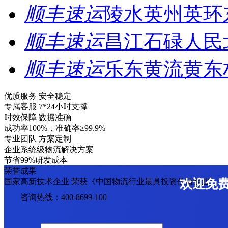
顺丰速运
陵水英州英环
顺丰速运
昌江石碌人民
顺丰速运
乐东黄流黄东
优质服务 安全稳定
专属客服 7*24小时支撑
时效保障 数据准确
成功率100%，准确率≥99.9%
专业团队 方案定制
企业系统级物流解决方案
节省99%研发成本
荣誉成果
国家高新技术企业 荣获《中国物流行业最具投资价值企业》
欢迎免
咨询热线：400-8699-100