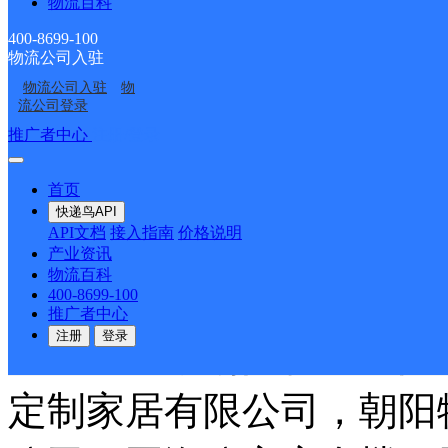
物流百科
工业广场二期，安徽宏远
400-8699-100
物流公司入驻
出租车有限公司，中徽工
物流公司入驻
物
流公司登录
德公馆，光明观澜公馆，
推广者中心
注册/登录
和家园-北区，顺和家园
首页
快递鸟API
API文档
接入指南
价格说明
新园，名门绿洲，七舰科
产业资讯
物流百科
出所，程长庚路，沛河路
400-8699-100
推广者中心
注册
登录
审检测站，朝阳物流有限
定制家居有限公司，朝阳