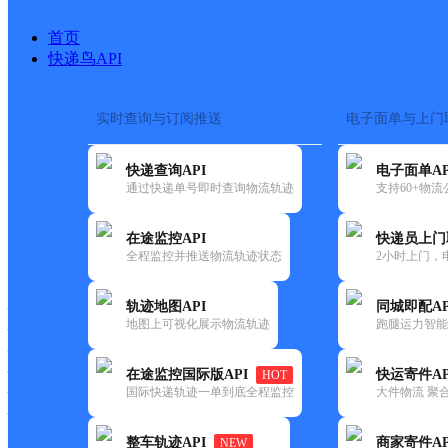
首页
快递鸟API
实时查询与订阅推送
电子面单与上门
搜索热词：
在途监控
快递查询API
电子面单AP
首页
>
快递大全
>
快递网
通过快递单号即时查询物流轨迹
支持60+物
在途监控API
快递员上门
快递大全
快运大全
快递时效
全程监控并推送物流轨迹状态
2小时上门，
轨迹地图API
同城即配AP
快递公司
地图上可视化展示物流轨迹
跑腿运力智能
快递网点
快递电话
快运公司
在途监控国际版API
快运寄件AP
HOT
国际快递轨迹一单到底全程监控
大件物流 聚合
快运网点
快运电话
整车轨迹API
商家寄件AP
NEW