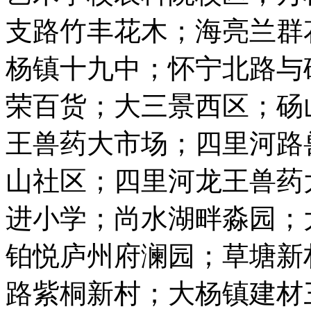
支路竹丰花木；海亮兰群
杨镇十九中；怀宁北路与
荣百货；大三景西区；砀山
王兽药大市场；四里河路兽
山社区；四里河龙王兽药
进小学；尚水湖畔淼园；
铂悦庐州府澜园；草塘新
路紫桐新村；大杨镇建材