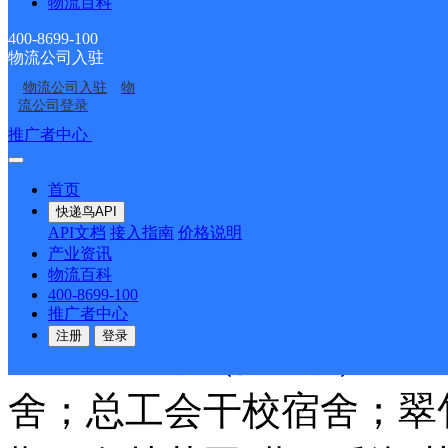
物流百科
城大厦；长江西路304号
400-8699-100
物流公司入驻
大厦；长江西路314号省
物流公司入驻
物
流公司登录
家园；铜锣湾广场；翡翠
推广者中心
注册/登录
路1-9999号；农大5
首页
快递鸟API
API文档
接入指南
价格说明
生公寓；奥林大厦；祥和
产业资讯
物流百科
校区；官亭路；蜀山新村
400-8699-100
推广者中心
注册
登录
河路1-23号（除6号）
舍；总工会干校宿舍；翠