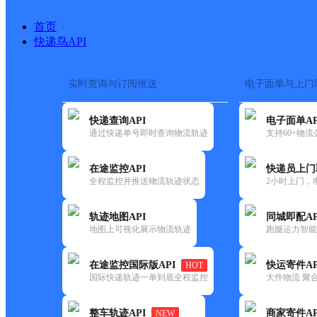
首页
快递鸟API
实时查询与订阅推送
电子面单与上门
搜索热词：
在途监控
快递查询API
电子面单AP
首页
>
快递大全
>
快递网
通过快递单号即时查询物流轨迹
支持60+物
在途监控API
快递员上门
快递大全
快运大全
快递时效
全程监控并推送物流轨迹状态
2小时上门，
轨迹地图API
同城即配AP
快递公司
地图上可视化展示物流轨迹
跑腿运力智能
快递网点
快递电话
快运公司
在途监控国际版API
快运寄件AP
HOT
国际快递轨迹一单到底全程监控
大件物流 聚合
快运网点
快运电话
整车轨迹API
商家寄件AP
NEW