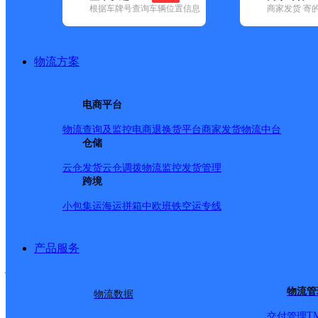
查询
根据车牌号查询车辆位置信息
商家发货 寄
网点筛选
物流方案
已选
城市：合肥市 ✕
快
电商平台
✕
清空已选
物流查询及监控
电商退换货
平台商家发货
物流中台
仓储
品牌:
不限
安能快递(12)
百世快递(37)
德邦快递(121)
极兔速递(
政国内(149)
圆通速递(58)
韵达速递(98)
宅急送(1)
中通快递(52)
云仓发货
云仓调拨
物流监控
发货管理
地区:
不限
包河区(14)
跨境
巢湖市(2)
肥东县(4)
肥西县(15)
庐江县(2
韵达速递,庐阳区,合肥市
小包集运
海运拼箱
中欧班铁
空运专线
产品服务
安徽主城区公司合肥琥珀
物流管
物流数据
韵达速递
更多号码
地址
T
交付管理