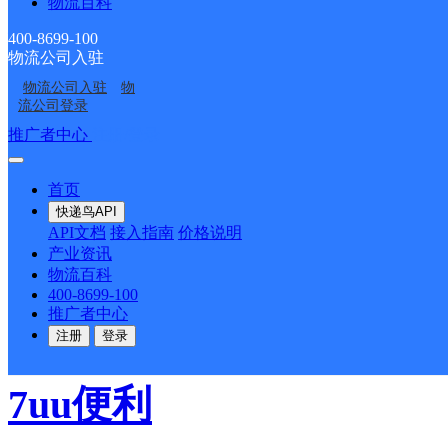
物流百科
极兔速递
更多号码
地址
400-8699-100
物流公司入驻
合肥市风影供应链管理有
物流公司入驻
物
流公司登录
派送范围:
详情
推广者中心
注册/登录
首页
新文采花园代收点
快递鸟API
API文档
接入指南
价格说明
产业资讯
顺丰速运
更多号码
地址
物流百科
400-8699-100
推广者中心
派送范围:全境
详情
注册
登录
7uu便利