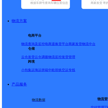
查询
根据车牌号查询车辆位置信息
商家发货 寄
网点筛选
物流方案
已选
城市：合肥市 ✕
清
电商平台
品牌:
不限
安能快递(12)
百世快递(37)
德邦快递(121)
极兔速递(
政国内(149)
圆通速递(58)
韵达速递(98)
宅急送(1)
中通快递(52)
物流查询及监控
电商退换货
平台商家发货
物流中台
地区:
不限
(13)
仓储
包河区(107)
巢湖市(66)
肥东县(51)
肥西县(82)
业开发区(16)
庐江县(44)
庐阳区(84)
蜀山区(172)
瑶海区(120)
长
云仓发货
云仓调拨
物流监控
发货管理
合肥市,快递网点
跨境
小包集运
海运拼箱
中欧班铁
空运专线
蜀山二
产品服务
速尔快递
更多号码
地址
物流管
物流数据
T
交付管理