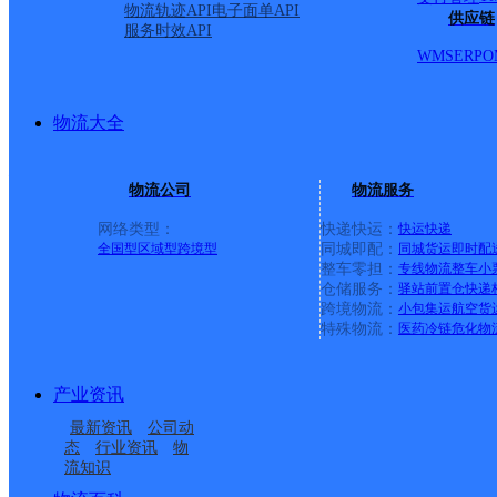
派送范围:B:北至南一环 D
物流轨迹API
电子面单API
供应链
服务时效API
WMS
ERP
O
西至合作化南路
详情
物流大全
庐阳二环
物流公司
物流服务
圆通速递
更多号码
地址
网络类型：
快递快运：
快运
快递
全国型
区域型
跨境型
同城即配：
同城货运
即时配
整车零担：
专线物流
整车
小
派送范围:庐阳区一环以北
仓储服务：
驿站
前置仓
快递
跨境物流：
小包集运
航空货
特殊物流：
医药冷链
危化物
以西
详情
产业资讯
合肥瑶海新站网点
最新资讯
公司动
态
行业资讯
物
流知识