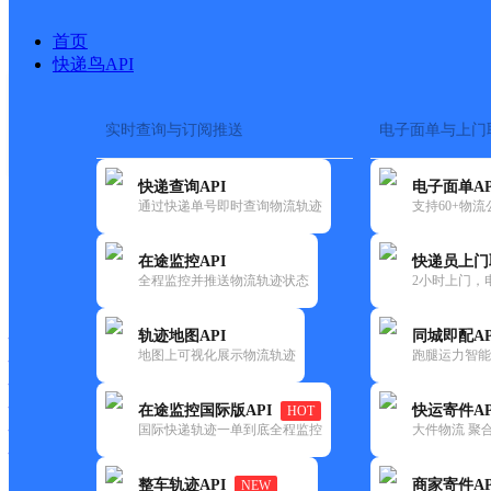
首页
快递鸟API
实时查询与订阅推送
电子面单与上门
搜索热词：
在途监控
快递查询API
电子面单AP
首页
>
快递大全
>
快递网
通过快递单号即时查询物流轨迹
支持60+物
在途监控API
快递员上门
快递大全
快运大全
快递时效
全程监控并推送物流轨迹状态
2小时上门，
轨迹地图API
同城即配AP
快递公司
地图上可视化展示物流轨迹
跑腿运力智能
快递网点
快递电话
快运公司
在途监控国际版API
快运寄件AP
HOT
国际快递轨迹一单到底全程监控
大件物流 聚合
快运网点
快运电话
整车轨迹API
商家寄件AP
NEW