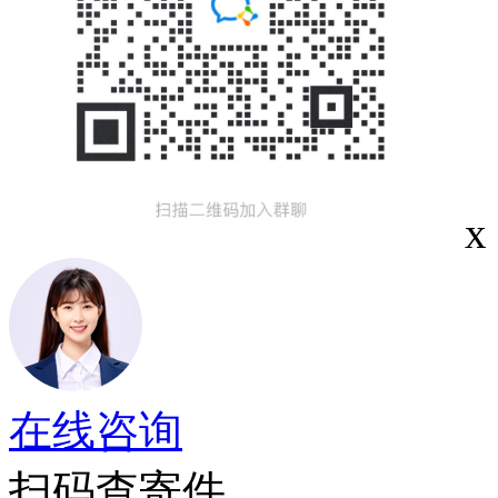
x
在线咨询
扫码查寄件