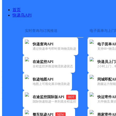
首页
快递鸟API
实时查询与订阅推送
电子面单与上门
搜索热词：
在途监控
快递查询API
电子面单AP
首页
>
快递大全
>
快递网点
通过快递单号即时查询物流轨迹
支持60+物
快递大全
快运大全
快递时效
在途监控API
快递员上门
全程监控并推送物流轨迹状态
2小时上门，
快递公司
快递网点
轨迹地图API
同城即配AP
快递电话
地图上可视化展示物流轨迹
跑腿运力智能
快运公司
快运网点
在途监控国际版API
快运寄件AP
HOT
快运电话
国际快递轨迹一单到底全程监控
大件物流 聚合
查询
整车轨迹API
商家寄件AP
NEW