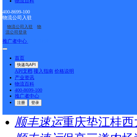
首页
物流百科
400-8699-100
<
物流公司入驻
物流公司入驻
物
1
流公司登录
推广者中心
注册/登录
>
首页
尾页
快递鸟API
API文档
接入指南
价格说明
产业资讯
最新网点
物流百科
400-8699-100
推广者中心
圆通速递
乐东县
电话：
注册
登录
顺丰速运
重庆垫江桂西