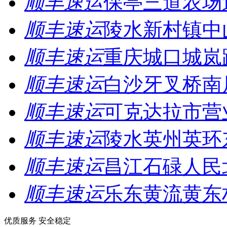
顺丰速运
保亭三道农场
顺丰速运
陵水新村镇中
顺丰速运
重庆城口城岚
顺丰速运
白沙牙叉桥南
顺丰速运
可克达拉市营
顺丰速运
陵水英州英环
顺丰速运
昌江石碌人民
顺丰速运
乐东黄流黄东
优质服务 安全稳定