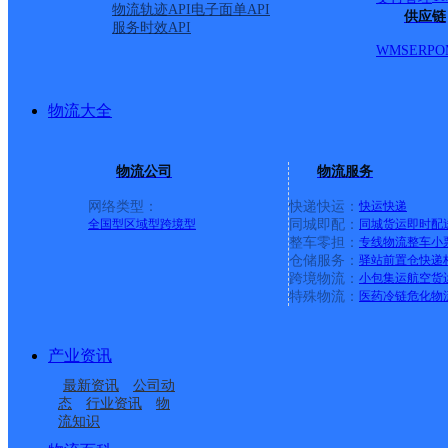
派送范围:县城内全镜，
物流轨迹API
电子面单API
供应链
服务时效API
WMS
ERP
O
马桥工业园区厂区，古市
区。水南（要津南路，南
物流大全
处以及各单位派送） 水
物流公司
物流服务
网络类型：
快递快运：
快运
快递
下，叶村，官田及沿街各
全国型
区域型
跨境型
同城即配：
同城货运
即时配
整车零担：
专线物流
整车
小
仓储服务：
驿站
前置仓
快递
乡。到代理点自取 古市中
跨境物流：
小包集运
航空货
特殊物流：
医药冷链
危化物
0578-8659983、865
产业资讯
各乡镇到代理点自提。
详
最新资讯
公司动
态
行业资讯
物
流知识