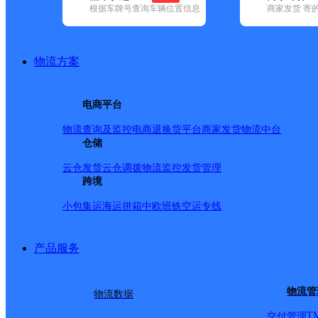
网点筛选
根据车牌号查询车辆位置信息
商家发货 寄
已选
城市：丽水市 ✕
快
物流方案
✕
清空已选
电商平台
品牌:
不限
安能快递(6)
百世快递(12)
德邦快递(53)
极兔速递(10
物流查询及监控
电商退换货
平台商家发货
物流中台
内(196)
圆通速递(10)
仓储
韵达速递(11)
中通快递(10)
地区:
不限
缙云县(2)
景宁畲族自治县(1)
莲都区(1)
龙泉市(1)
青
云仓发货
云仓调拨
物流监控
发货管理
中通快递,松阳县,丽水市
跨境
小包集运
海运拼箱
中欧班铁
空运专线
丽水松阳县
产品服务
中通快递
更多号码
地址：
物流管
物流数据
T
交付管理