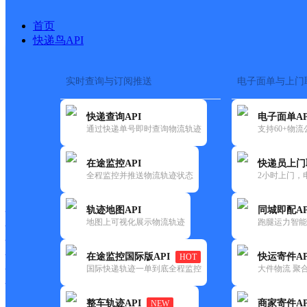
首页
快递鸟API
实时查询与订阅推送
电子面单与上门
搜索热词：
在途监控
快递查询API
电子面单AP
首页
>
快递大全
>
快递网
通过快递单号即时查询物流轨迹
支持60+物
在途监控API
快递员上门
快递大全
快运大全
快递时效
全程监控并推送物流轨迹状态
2小时上门，
轨迹地图API
同城即配AP
快递公司
地图上可视化展示物流轨迹
跑腿运力智能
快递网点
快递电话
快运公司
在途监控国际版API
快运寄件AP
HOT
国际快递轨迹一单到底全程监控
大件物流 聚合
快运网点
快运电话
整车轨迹API
商家寄件AP
NEW