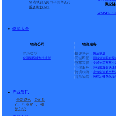
物流轨迹API
电子面单API
供应链
服务时效API
派送范围:*:垟店村,岺:岺
WMS
ERP
O
白峰路,碧湖镇,白口村,碧湖
物流大全
港头镇,丁埠头,大众街,大坑
物流公司
物流服务
高溪乡 H:环西路,环东路,
网络类型：
快递快运：
快运
快递
全国型
区域型
跨境型
同城即配：
同城货运
即时配
整车零担：
专线物流
整车
小
L:联合乡,丽沙路,郎奇工
仓储服务：
驿站
前置仓
快递
跨境物流：
小包集运
航空货
特殊物流：
医药冷链
危化物
路,绿谷大道 M:马林源 N
产业资讯
工业区,南园三路,农技培训
最新资讯
公司动
态
行业资讯
物
峰二路,平峰三路,平峰一路
流知识