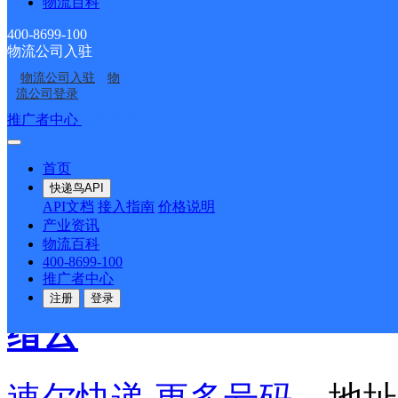
物流百科
Q:庆云阁,青波路,前街 R:
400-8699-100
物流公司入驻
都,水阁街道,水阁华府,石
物流公司入驻
物
流公司登录
业中心 T:通济街 W:文
推广者中心
注册/登录
路,文丽一路,吴垵村,吴垵路
首页
快递鸟API
API文档
接入指南
价格说明
旭光村,行基路,兴业路,新苗
产业资讯
物流百科
中路 Z:张村 垟:垟店路,
400-8699-100
推广者中心
注册
登录
缙云