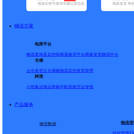
查询
根据车牌号查询车辆位置信息
商家发货 寄
网点筛选
物流方案
已选
城市：丽水市 ✕
快
电商平台
品牌:
不限
安能快递(6)
百世快递(12)
德邦快递(53)
极兔速递(10
内(196)
圆通速递(10)
韵达速递(11)
中通快递(10)
物流查询及监控
电商退换货
平台商家发货
物流中台
地区:
不限
(2)
缙云县(1)
仓储
景宁畲族自治县(1)
龙泉市(1)
庆元县(1
速尔快递,丽水市,快递网
云仓发货
云仓调拨
物流监控
发货管理
跨境
小包集运
海运拼箱
中欧班铁
空运专线
丽水二部
产品服务
速尔快递
更多号码
地址
物流管
物流数据
249号鸿汇物流园内
T
交付管理