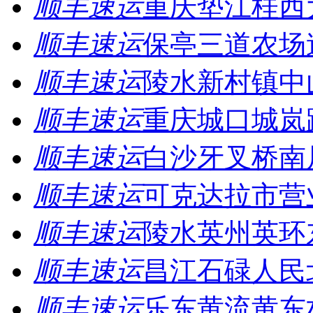
顺丰速运
重庆垫江桂西
顺丰速运
保亭三道农场
顺丰速运
陵水新村镇中
顺丰速运
重庆城口城岚
顺丰速运
白沙牙叉桥南
顺丰速运
可克达拉市营
顺丰速运
陵水英州英环
顺丰速运
昌江石碌人民
顺丰速运
乐东黄流黄东