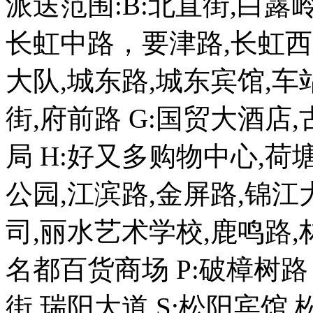
派送范围:B:北直街,白露岭
长虹中路，要津路,长虹西
大队,城东路,城东宾馆,车站
街,府前路 G:国贸大酒店
局 H:好又多购物中心,荷塘路
公园,江滨路,金屏路,锦江
司,丽水艺术学校,鹿鸣路,
名都百货商场 P:破樟树路 
街,瑞阳大道 S:松阳宾馆