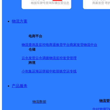
根据车牌号查询车辆位置信息
商家发货 寄
基本信息
所属快递：中通快递
物流方案
所属区域：浙江省-丽水市-松阳县
网点电话：
网点地址：青云路203号
电商平台
网点负责人：
物流查询及监控
电商退换货
平台商家发货
物流中台
仓储
派送范围
云仓发货
云仓调拨
物流监控
发货管理
跨境
县城内全镜，西屏镇工业园区，王村工业区，马桥工业园
小包集运
海运拼箱
中欧班铁
空运专线
水南（要津南路，南环路，秀峰路，水南街道办事处以及各
下，叶村，官田及沿街各单位。 新兴镇，樟溪乡，赤寿乡。
产品服务
话：0578-8659983、8659984 玉岩镇、大东坝镇、象
物流管
物流数据
T
交付管理