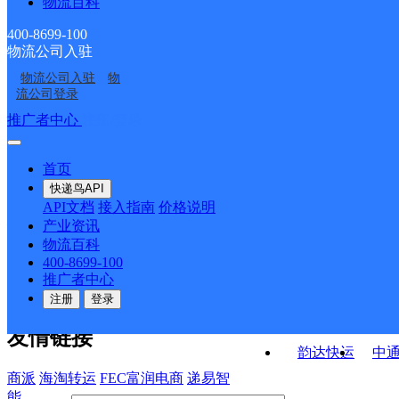
物流百科
樟溪邮政所
斋坛邮政所
ID10430
ID3484
大东坝邮政支局
枫坪邮政所
400-8699-100
物流公司入驻
松阳县分公司
四都邮政所
物流公司入驻
物
象溪邮政支局
新华路邮政支局
流公司登录
接口API
推广者中心
注册/登录
快运查询
API接口文档
FAQ/帮助文档
快递鸟
宏行中运物流
首页
API接口
DEMO下载
快递鸟API
百世快运
邦
API文档
接入指南
价格说明
关于我们
德邦快递
高
产业资讯
物流百科
华企快运
环
公司介绍
企业动态
联系我们
法律声
400-8699-100
京东快运
聚
明
合作伙伴
快递鸟接口服务协议
用
推广者中心
户隐私政策
速佳达快运
注册
登录
易达快运
驿
友情链接
韵达快运
中
商派
海淘转运
FEC富润电商
递易智
能