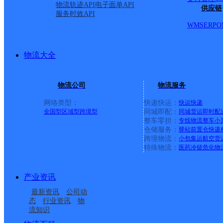
物流轨迹API
电子面单API
供应链
服务时效API
WMS
ERP
O
物流大全
物流公司
物流服务
网络类型：
快递快运：
快运
快递
全国型
区域型
跨境型
同城即配：
同城货运
即时配
整车零担：
专线物流
整车
小
仓储服务：
驿站
前置仓
快递
上一条：
广西梧州公司河西分部
跨境物流：
小包集运
航空货
特殊物流：
医药冷链
危化物
周边网点
产业资讯
浙江松阳县公司
浙江丽水松阳分部
最新资讯
公司动
UH松阳
浙江松阳公司
态
行业资讯
物
流知识
松阳县赤寿乡合作点
松阳县裕溪乡合作点