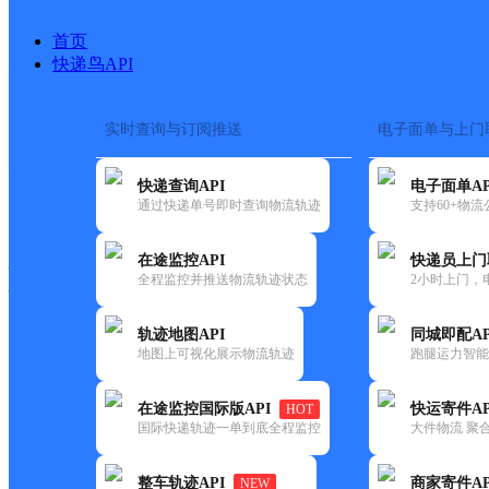
首页
快递鸟API
实时查询与订阅推送
电子面单与上门
搜索热词：
在途监控
快递查询API
电子面单AP
快递大全
快运大全
快递时效
通过快递单号即时查询物流轨迹
支持60+物
在途监控API
快递员上门
快递公司
全程监控并推送物流轨迹状态
2小时上门，
快递网点
电话大全
轨迹地图API
同城即配AP
地图上可视化展示物流轨迹
跑腿运力智能
中通
丽水松阳县
在途监控国际版API
快运寄件AP
HOT
快递
国际快递轨迹一单到底全程监控
大件物流 聚合
更新时间：2022-07-14 00:00:00
整车轨迹API
商家寄件AP
NEW