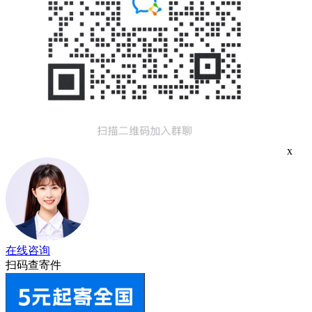
x
在线咨询
扫码查寄件