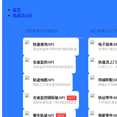
首页
快递鸟API
实时查询与订阅推送
电子面单与上门
搜索热词：
在途监控
快递查询API
电子面单AP
首页
>
快递大全
>
快递网
通过快递单号即时查询物流轨迹
支持60+物
在途监控API
快递员上门
快递大全
快运大全
快递时效
全程监控并推送物流轨迹状态
2小时上门，
轨迹地图API
同城即配AP
快递公司
地图上可视化展示物流轨迹
跑腿运力智能
快递网点
快递电话
快运公司
在途监控国际版API
快运寄件AP
HOT
国际快递轨迹一单到底全程监控
大件物流 聚合
快运网点
快运电话
整车轨迹API
商家寄件AP
NEW