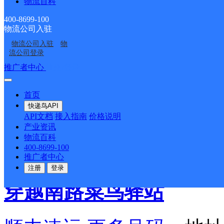
顺丰速运
更多号码
地址
物流百科
400-8699-100
道中央花园门卫
物流公司入驻
物流公司入驻
物
派送范围:全境
详情
流公司登录
推广者中心
注册/登录
景凤路店菜鸟驿站
首页
快递鸟API
API文档
接入指南
价格说明
顺丰速运
更多号码
地址：
产业资讯
物流百科
400-8699-100
派送范围:全境
详情
推广者中心
注册
登录
穿越南路菜鸟驿站