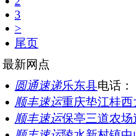
2
3
>
尾页
最新网点
圆通速递
乐东县
电话：
顺丰速运
重庆垫江桂西
顺丰速运
保亭三道农场
顺丰速运
陵水新村镇中