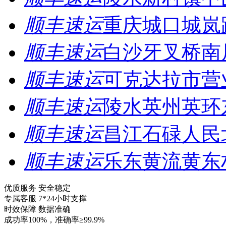
顺丰速运
重庆城口城岚
顺丰速运
白沙牙叉桥南
顺丰速运
可克达拉市营
顺丰速运
陵水英州英环
顺丰速运
昌江石碌人民
顺丰速运
乐东黄流黄东
优质服务 安全稳定
专属客服 7*24小时支撑
时效保障 数据准确
成功率100%，准确率≥99.9%