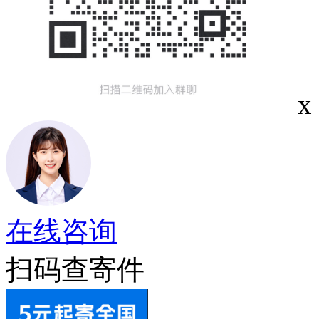
x
在线咨询
扫码查寄件