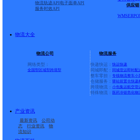
物流轨迹API
电子面单API
供应链
服务时效API
派送范围:全境
详情
WMS
ERP
O
台州仙居县营业点
物流大全
物流公司
物流服务
顺丰速运
更多号码
地址
网络类型：
快递快运：
快运
快递
全国型
区域型
跨境型
同城即配：
同城货运
即时配
道发展一路133号
整车零担：
专线物流
整车
小
仓储服务：
驿站
前置仓
快递
跨境物流：
小包集运
航空货
派送范围:全境
详情
特殊物流：
医药冷链
危化物
产业资讯
中央花园菜鸟驿站
最新资讯
公司动
态
行业资讯
物
流知识