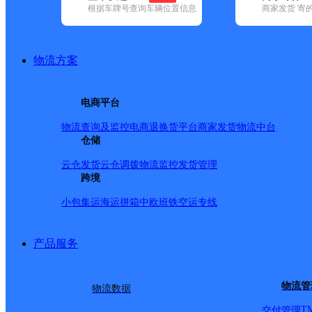
查询
根据车牌号查询车辆位置信息
商家发货 寄
网点筛选
物流方案
已选
城市：台州市 ✕
地
电商平台
品牌:
不限
安能快递(6)
百世快递(24)
德邦快递(63)
极兔速递(24
国内(142)
圆通速递(21)
韵达速递(83)
宅急送(1)
中通快递(15)
物流查询及监控
电商退换货
平台商家发货
物流中台
地区:
不限
黄岩区(49)
仓储
椒江区(94)
临海市(78)
路桥区(55)
三门县(
仙居县,台州市,快递网点
云仓发货
云仓调拨
物流监控
发货管理
跨境
小包集运
海运拼箱
中欧班铁
空运专线
晨曦路91号菜鸟驿站
产品服务
顺丰速运
更多号码
地址
物流管
物流数据
道晨曦路91号
T
交付管理