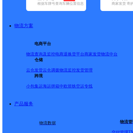
根据车牌号查询车辆位置信息
商家发货 寄
基本信息
所属快递：顺丰速运
物流方案
所属区域：浙江省-台州市-仙居县
网点电话：
网点地址：南峰街道景凤路120号
电商平台
网点负责人：
物流查询及监控
电商退换货
平台商家发货
物流中台
仓储
派送范围
云仓发货
云仓调拨
物流监控
发货管理
跨境
全境
小包集运
海运拼箱
中欧班铁
空运专线
产品服务
物流管
物流数据
T
交付管理