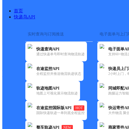
首页
快递鸟API
实时查询与订阅推送
电子面单与上门
搜索热词：
在途监控
快递查询API
电子面单AP
快递大全
快运大全
快递时效
通过快递单号即时查询物流轨迹
支持60+物
在途监控API
快递员上门
快递公司
全程监控并推送物流轨迹状态
2小时上门，
快递网点
电话大全
轨迹地图API
同城即配AP
地图上可视化展示物流轨迹
跑腿运力智能
顺丰
景凤路店菜鸟驿站
在途监控国际版API
快运寄件AP
HOT
速运
国际快递轨迹一单到底全程监控
大件物流 聚合
更新时间：2021-11-26 00:00:00
整车轨迹API
商家寄件AP
NEW