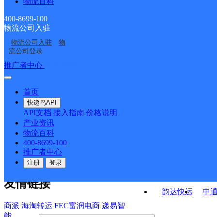
物流百科
浙江仙居公司
红卫邮政所
部
双庙邮政所
大路邮政所
400-8699-100
物流公司入驻
下各邮政支局
步路邮政所
物流公司入驻
物
田市邮政所
湫山邮政所
流公司登录
接口API
推广者中心
注册/登录
快运查询
API接口文档
FAQ/帮助文档
快递鸟
宏行中运物流
首页
API接口
DEMO下载
快递鸟API
百世快运
邦
API文档
接入指南
价格说明
关于我们
德邦快递
高
产业资讯
物流百科
华企快运
环
公司介绍
企业动态
联系我们
法律声
400-8699-100
京东快运
聚
明
合作伙伴
快递鸟接口服务协议
用
推广者中心
户隐私政策
速佳达快运
注册
登录
易达快运
驿
友情链接
韵达快运
中
商派
海淘转运
FEC富润电商
递易智
能