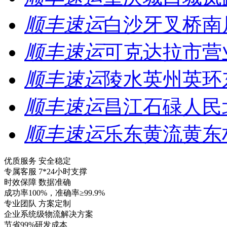
顺丰速运
白沙牙叉桥南
顺丰速运
可克达拉市营
顺丰速运
陵水英州英环
顺丰速运
昌江石碌人民
顺丰速运
乐东黄流黄东
优质服务 安全稳定
专属客服 7*24小时支撑
时效保障 数据准确
成功率100%，准确率≥99.9%
专业团队 方案定制
企业系统级物流解决方案
节省99%研发成本