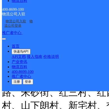
百世快递
更多号码
地址
物流百科
400-8699-100
桥村大桥路192号
物流公司入驻
物流公司入驻
物
派送范围:市区：大环家
流公司登录
推广者中心
注册/登录
总商会大厦、 汇丰大厦
首页
路、 增先路、环城东路1
快递鸟API
API文档
接入指南
价格说明
产业资讯
路、食品街、九峰路、橘
物流百科
400-8699-100
路、东浦路、黄椒路、王
推广者中心
注册
登录
路、朱砂街、红三村、红
村、山下朗村、新宅村、