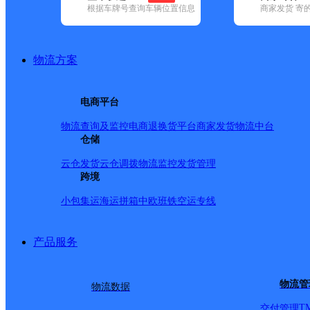
查询
根据车牌号查询车辆位置信息
商家发货 寄
网点筛选
物流方案
已选
城市：台州市 ✕
快
电商平台
品牌:
不限
安能快递(6)
百世快递(24)
德邦快递(63)
极兔速递(24
国内(142)
圆通速递(21)
韵达速递(83)
宅急送(1)
中通快递(15)
物流查询及监控
电商退换货
平台商家发货
物流中台
地区:
不限
黄岩区(2)
仓储
椒江区(2)
临海市(3)
路桥区(3)
三门县(1)
百世快递,台州市,快递网
云仓发货
云仓调拨
物流监控
发货管理
跨境
小包集运
海运拼箱
中欧班铁
空运专线
温岭
产品服务
百世快递
更多号码
地址
物流管
物流数据
道锦屏大道134号
T
交付管理