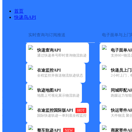
首页
快递鸟API
实时查询与订阅推送
电子面单与上门
搜索热词：
在途监控
快递查询API
电子面单AP
首页
>
快递大全
>
快递网
通过快递单号即时查询物流轨迹
支持60+物
在途监控API
快递员上门
快递大全
快运大全
快递时效
全程监控并推送物流轨迹状态
2小时上门，
轨迹地图API
同城即配AP
快递公司
地图上可视化展示物流轨迹
跑腿运力智能
快递网点
快递电话
快运公司
在途监控国际版API
快运寄件AP
HOT
国际快递轨迹一单到底全程监控
大件物流 聚合
快运网点
快运电话
整车轨迹API
商家寄件AP
NEW