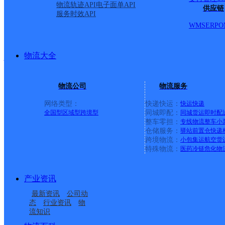
物流轨迹API
电子面单API
供应链
服务时效API
派送范围:泽国镇；城东
WMS
ERP
O
仙居县
物流大全
物流公司
物流服务
百世快递
更多号码
地址
网络类型：
快递快运：
快运
快递
全国型
区域型
跨境型
同城即配：
同城货运
即时配
工业路64-70号
整车零担：
专线物流
整车
小
仓储服务：
驿站
前置仓
快递
跨境物流：
小包集运
航空货
派送范围:全境
详情
特殊物流：
医药冷链
危化物
产业资讯
黄岩二部
最新资讯
公司动
态
行业资讯
物
流知识