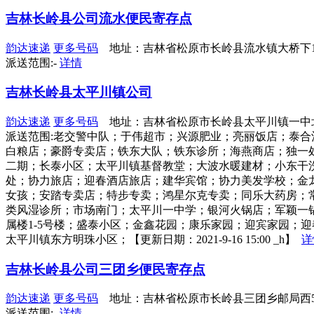
吉林长岭县公司流水便民寄存点
韵达速递
更多号码
地址：吉林省松原市长岭县流水镇大桥下1
派送范围:-
详情
吉林长岭县太平川镇公司
韵达速递
更多号码
地址：吉林省松原市长岭县太平川镇一中
派送范围:老交警中队；于伟超市；兴源肥业；亮丽饭店；泰
白粮店；豪爵专卖店；铁东大队；铁东诊所；海燕商店；独一
二期；长泰小区；太平川镇基督教堂；大波水暖建材；小东干
处；协力旅店；迎春酒店旅店；建华宾馆；协力美发学校；金
女孩；安踏专卖店；特步专卖；鸿星尔克专卖；同乐大药房；常
类风湿诊所；市场南门；太平川一中学；银河火锅店；军颖一
属楼1-5号楼；盛泰小区；金鑫花园；康乐家园；迎宾家园；
太平川镇东方明珠小区；【更新日期：2021-9-16 15:00 _h】
详
吉林长岭县公司三团乡便民寄存点
韵达速递
更多号码
地址：吉林省松原市长岭县三团乡邮局西5
派送范围:-
详情