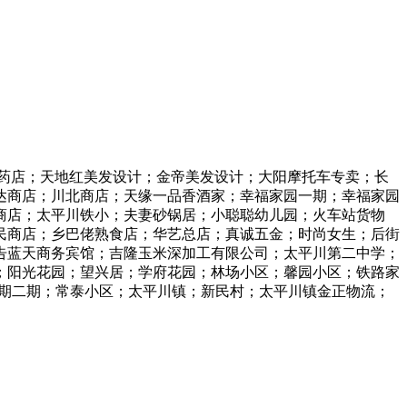
药店；天地红美发设计；金帝美发设计；大阳摩托车专卖；长
达商店；川北商店；天缘一品香酒家；幸福家园一期；幸福家园
商店；太平川铁小；夫妻砂锅居；小聪聪幼儿园；火车站货物
民商店；乡巴佬熟食店；华艺总店；真诚五金；时尚女生；后街
广告蓝天商务宾馆；吉隆玉米深加工有限公司；太平川第二中学；
；阳光花园；望兴居；学府花园；林场小区；馨园小区；铁路家
一期二期；常泰小区；太平川镇；新民村；太平川镇金正物流；