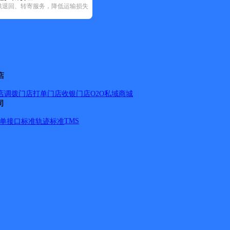
供退回、转寄服务，降低运输损失
2)
中通快递(6)
店
店调拨
门店打单
门店收银
门店O2O
私域商城
司
TMS
单
接口标准
轨迹标准
；亿豪宾馆；长岭县联通公司；长岭县三中；长岭县第三中
太平山镇；新安镇；东岭乡；三青山镇；三团乡；巨宝山镇；前