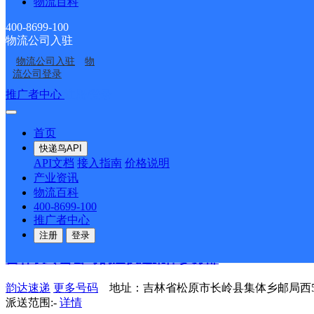
物流百科
派送范围:-
详情
400-8699-100
吉林长岭县公司巨宝山镇分部
物流公司入驻
物流公司入驻
物
韵达速递
更多号码
地址：吉林省松原市长岭县巨宝镇邮局西5
流公司登录
派送范围:巨宝山镇；
详情
推广者中心
注册/登录
吉林长岭县公司新安镇便民分部
首页
韵达速递
更多号码
地址：吉林省松原市长岭县新安镇十字路口
快递鸟API
派送范围:-
详情
API文档
接入指南
价格说明
产业资讯
吉林长岭县公司三十号乡便民服务点
物流百科
400-8699-100
韵达速递
更多号码
地址：吉林省松原市长岭县三十号乡邮局东
推广者中心
派送范围:-
详情
注册
登录
吉林长岭县公司韵达快递集体乡分部
韵达速递
更多号码
地址：吉林省松原市长岭县集体乡邮局西5
派送范围:-
详情