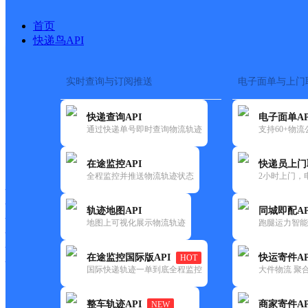
首页
快递鸟API
实时查询与订阅推送
电子面单与上门
搜索热词：
快递查询API
电子面单AP
首页
>
快递大全
>
快递网点
通过快递单号即时查询物流轨迹
支持60+物
快递大全
快运大全
快递时效
在途监控API
快递员上门
全程监控并推送物流轨迹状态
2小时上门，
快递公司
快递网点
轨迹地图API
同城即配AP
快递电话
地图上可视化展示物流轨迹
跑腿运力智能
快运公司
快运网点
在途监控国际版API
快运寄件AP
HOT
快运电话
国际快递轨迹一单到底全程监控
大件物流 聚合
查询
整车轨迹API
商家寄件AP
NEW
网点筛选