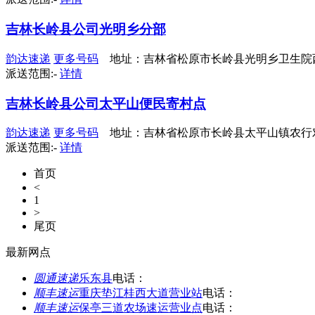
吉林长岭县公司光明乡分部
韵达速递
更多号码
地址：吉林省松原市长岭县光明乡卫生院西
派送范围:-
详情
吉林长岭县公司太平山便民寄村点
韵达速递
更多号码
地址：吉林省松原市长岭县太平山镇农行
派送范围:-
详情
首页
<
1
>
尾页
最新网点
圆通速递
乐东县
电话：
顺丰速运
重庆垫江桂西大道营业站
电话：
顺丰速运
保亭三道农场速运营业点
电话：