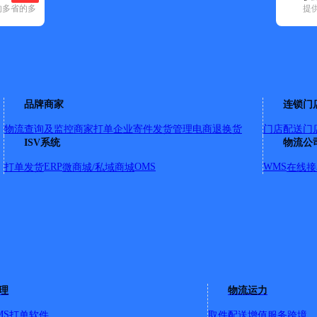
的多省的多
提
空已选
顺丰速运(60)
天地华宇(2)
邮政国内(101)
圆通速递(6)
韵达速递(11
乾安县(4)
长岭县(16)
品牌商家
连锁门
物流查询及监控
商家打单
企业寄件
发货管理
电商退换货
门店配送
门
北
ISV系统
物流公
ERP
OMS
WMS
打单发货
微商城/私域商城
在线接
社西50米路南
幼儿园北50米
理
物流运力
路；永治街；长岭街；永长街；长庆街；迎旭街；新安街；岭东街
长岭县地税局；长岭县财政局；长岭县东方明珠小区；永久镇；
MS
打单软件
取件配送
增值服务
跨境