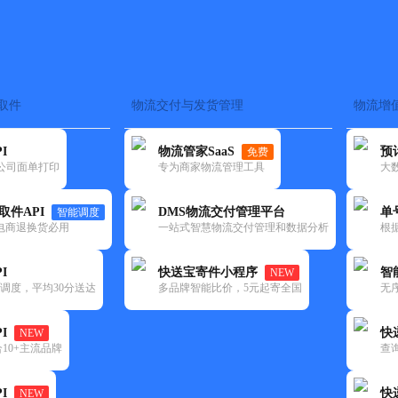
取件
物流交付与发货管理
物流增
在途监控
电子面单
快递查询
单号识别
上门取件
时效预测
I
物流管家SaaS
预
免费
流公司面单打印
专为商家物流管理工具
大
NEW
查询
取件API
DMS物流交付管理平台
单
智能调度
电商退换货必用
一站式智慧物流交付管理和数据分析
根
I
快送宝寄件小程序
智
NEW
调度，平均30分送达
多品牌智能比价，5元起寄全国
无
I
快
NEW
10+主流品牌
查
I
快
NEW