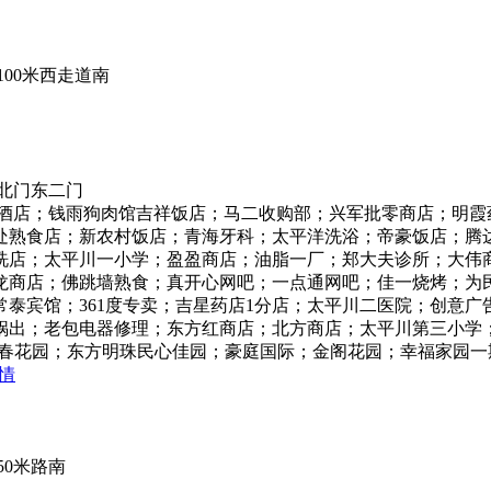
00米西走道南
北门东二门
合酒店；钱雨狗肉馆吉祥饭店；马二收购部；兴军批零商店；明霞
处熟食店；新农村饭店；青海牙科；太平洋洗浴；帝豪饭店；腾
洗店；太平川一小学；盈盈商店；油脂一厂；郑大夫诊所；大伟
龙商店；佛跳墙熟食；真开心网吧；一点通网吧；佳一烧烤；为
泰宾馆；361度专卖；吉星药店1分店；太平川二医院；创意
锅出；老包电器修理；东方红商店；北方商店；太平川第三小学
迎春花园；东方明珠民心佳园；豪庭国际；金阁花园；幸福家园
情
0米路南