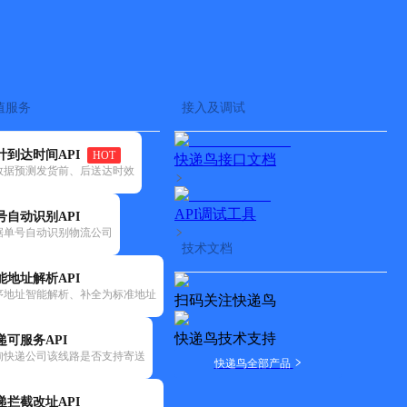
查快递
批量查询
值服务
接入及调试
计到达时间API
HOT
快递鸟接口文档
数据预测发货前、后送达时效
API调试工具
号自动识别API
据单号自动识别物流公司
技术文档
能地址解析API
序地址智能解析、补全为标准地址
扫码关注快递鸟
快递鸟技术支持
递可服务API
询快递公司该线路是否支持寄送
快递鸟全部产品
递拦截改址API