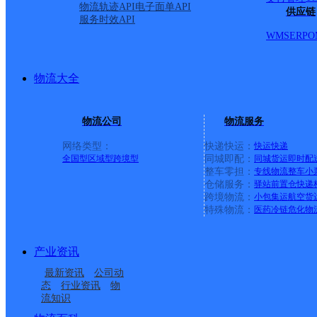
物流轨迹API
电子面单API
七号镇；光明乡；三十号乡；利发盛镇；北正镇；大兴镇；海
供应链
服务时效API
场；◇太平山镇（次日派送）【更新日期：2022-1-24 13:51 _w
WMS
ERP
O
吉林长岭县公司永久镇便民寄存点
物流大全
韵达速递
更多号码
地址：吉林省松原市长岭县长岭镇中学东
派送范围:-
详情
物流公司
物流服务
吉林长岭县公司利发盛镇分部
网络类型：
快递快运：
快运
快递
全国型
区域型
跨境型
同城即配：
同城货运
即时配
韵达速递
更多号码
地址：吉林省松原市长岭县利发盛镇中学
整车零担：
专线物流
整车
小
派送范围:利发盛镇内;
详情
仓储服务：
驿站
前置仓
快递
跨境物流：
小包集运
航空货
吉林长岭县公司三青山镇便民寄存点
特殊物流：
医药冷链
危化物
韵达速递
更多号码
地址：吉林省松原市长岭县三青山镇邮局
派送范围:-
详情
产业资讯
最新资讯
公司动
吉林长岭县公司前七号镇便民寄存点
态
行业资讯
物
流知识
韵达速递
更多号码
地址：吉林省松原市长岭县前七号镇小学