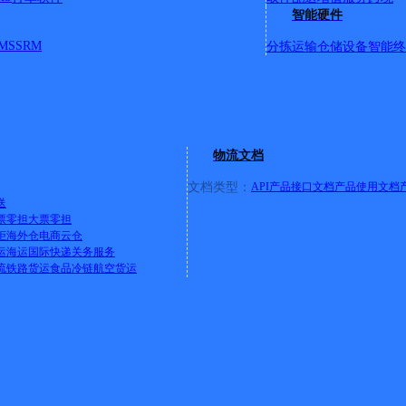
青乡；集体乡；流水镇；前进乡；腰坨子乡；三县堡乡（次日派
智能硬件
jl】
详情
MS
SRM
分拣运输
仓储设备
智能终
五十米路北
物流文档
文档类型：
API产品接口文档
产品使用文档
送
对面
票零担
大票零担
柜
海外仓
电商云仓
运
海运
国际快递
关务服务
流
铁路货运
食品冷链
航空货运
西五十米
西一百米路北