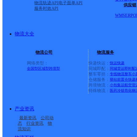
物流轨迹API
电子面单API
供应链
服务时效API
WMS
ERP
O
物流大全
物流公司
物流服务
网络类型：
快递快运：
快运
快递
全国型
区域型
跨境型
同城即配：
同城货运
即时配
整车零担：
专线物流
整车
小
仓储服务：
驿站
前置仓
快递
上一条：
广西梧州公司河西分部
跨境物流：
小包集运
航空货
特殊物流：
医药冷链
危化物
周边网点
产业资讯
吉林长岭县公司太平山
吉林长岭县公司光明乡
最新资讯
公司动
吉林长岭县太平川镇公
吉林长岭县公司流水便
便民寄村点
分部
态
行业资讯
物
流知识
吉林长岭县公司三十号
松原长岭县
司
民寄存点