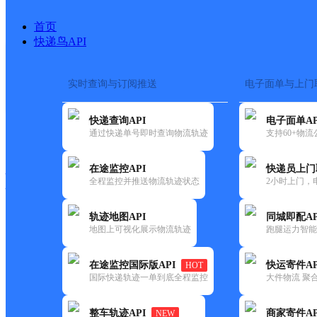
首页
快递鸟API
实时查询与订阅推送
电子面单与上门
搜索热词：
在途监控
快递查询API
电子面单AP
快递大全
快运大全
快递时效
通过快递单号即时查询物流轨迹
支持60+物
在途监控API
快递员上门
快递公司
全程监控并推送物流轨迹状态
2小时上门，
快递网点
电话大全
轨迹地图API
同城即配AP
地图上可视化展示物流轨迹
跑腿运力智能
韵达
吉林长岭县公司
在途监控国际版API
快运寄件AP
HOT
速递
国际快递轨迹一单到底全程监控
大件物流 聚合
更新时间：2022-07-14 00:00:00
整车轨迹API
商家寄件AP
NEW