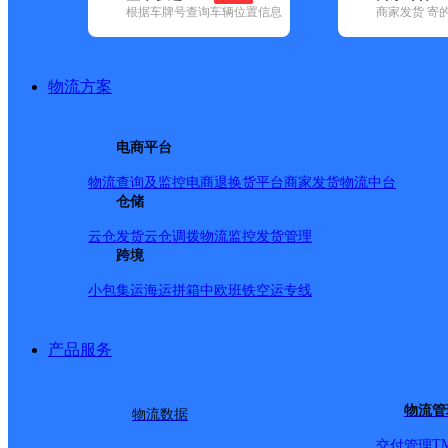
根据车牌号查询车辆位置信息
商家发货 寄
基本信息
所属快递：韵达速递
物流方案
所属区域：吉林省-松原市-长岭县
网点电话：
网点地址：中国吉林省松原市长岭县长岭镇第一幼儿园北5
电商平台
网点负责人：
物流查询及监控
电商退换货
平台商家发货
物流中台
仓储
派送范围
云仓发货
云仓调拨
物流监控
发货管理
跨境
长岭县：长岭镇；永安路；永久路；长丰路；岭城路；永
小包集运
海运拼箱
中欧班铁
空运专线
街；岭东街；亿豪宾馆；长岭县联通公司；长岭县三中；
县运管所；小博士幼儿园；长岭县地税局；长岭县财政局
产品服务
安镇；东岭乡；三青山镇；三团乡；巨宝山镇；前七号镇
镇；海青乡；集体乡；流水镇；前进乡；腰坨子乡；三县
物流管
物流数据
镇）；八十八乡；良种繁育场；◇太平山镇（次日派送）【更新日期：2
T
交付管理