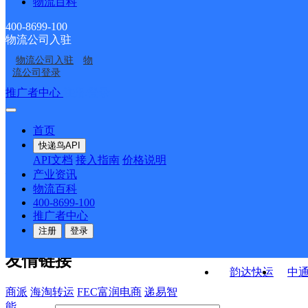
物流百科
吉林长岭县公司巨宝山
吉林长岭县公司前七号
乡便民服务点
吉林长岭县公司利发盛
吉林长岭县公司永久镇
镇分部
镇便民寄存点
400-8699-100
物流公司入驻
吉林长岭县公司东岭乡
吉林长岭公司
镇分部
便民寄存点
物流公司入驻
物
长岭县前七号镇合作点
长岭县长岭镇合作点
便民寄存点
流公司登录
ID4339
ID1487
接口API
推广者中心
注册/登录
快运查询
API接口文档
FAQ/帮助文档
快递鸟
宏行中运物流
首页
API接口
DEMO下载
快递鸟API
百世快运
邦
API文档
接入指南
价格说明
关于我们
德邦快递
高
产业资讯
物流百科
华企快运
环
公司介绍
企业动态
联系我们
法律声
400-8699-100
京东快运
聚
明
合作伙伴
快递鸟接口服务协议
用
推广者中心
户隐私政策
速佳达快运
注册
登录
易达快运
驿
友情链接
韵达快运
中
商派
海淘转运
FEC富润电商
递易智
能