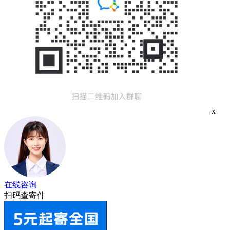
x
在线咨询
扫码查寄件