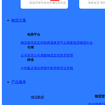
网点筛选
根据车牌号查询车辆位置信息
商家发货 寄
已选
城市：松原市 ✕
快
物流方案
品牌:
不限
百世快递(9)
德邦快递(64)
极兔速递(1)
申通快递(6)
递(6)
电商平台
地区:
不限
扶余市(1)
宁江区(1)
物流查询及监控
电商退换货
平台商家发货
物流中台
天地华宇,松原市,快递网
仓储
云仓发货
云仓调拨
物流监控
发货管理
跨境
松原宁江区五环大路分公
小包集运
海运拼箱
中欧班铁
空运专线
天地华宇
更多号码
地址
产品服务
路318号（前郭粮库北1
物流管
物流数据
T
交付管理