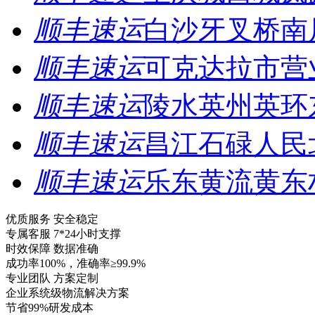
顺丰速运
白沙牙叉桥南
顺丰速运
可克达拉市营
顺丰速运
陵水英州英环
顺丰速运
昌江石碌人民
顺丰速运
乐东黄流黄东
优质服务 安全稳定
专属客服 7*24小时支撑
时效保障 数据准确
成功率100%，准确率≥99.9%
专业团队 方案定制
企业系统级物流解决方案
节省99%研发成本