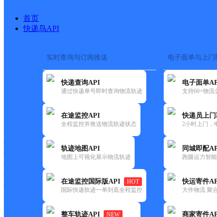
首页
快递鸟API
实时查询与订阅推送
电子面单与上门
搜索热词：
在途监控
快递查询API
电子面单AP
首页
>
快递大全
>
快递网点
通过快递单号即时查询物流轨迹
支持60+物
快递大全
快运大全
快递时效
在途监控API
快递员上门
全程监控并推送物流轨迹状态
2小时上门，
快递公司
快递网点
轨迹地图API
同城即配AP
快递电话
地图上可视化展示物流轨迹
跑腿运力智能
快运公司
快运网点
在途监控国际版API
快运寄件AP
HOT
快运电话
国际快递轨迹一单到底全程监控
大件物流 聚合
查询
整车轨迹API
商家寄件AP
NEW