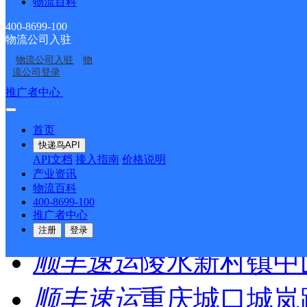
物流百科
>
400-8699-100
物流公司入驻
尾页
物流公司入驻
物
流公司登录
推广者中心
注册/登录
最新网点
首页
圆通速递
乐东县
电话：
快递鸟API
API文档
接入指南
价格说明
产业资讯
顺丰速运
重庆垫江桂西
物流百科
400-8699-100
推广者中心
顺丰速运
保亭三道农场
注册
登录
顺丰速运
陵水新村镇中
顺丰速运
重庆城口城岚