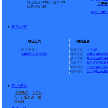
罕区金桥经济技术开发区
物流轨迹API
电子面单API
供应链
服务时效API
WMS
ERP
O
派送范围:-
详情
物流大全
呼和浩特赛罕区巨海城营
物流公司
物流服务
德邦快递
更多号码
地址
网络类型：
快递快运：
快运
快递
全国型
区域型
跨境型
同城即配：
同城货运
即时配
整车零担：
专线物流
整车
小
嘉苑小区底商
仓储服务：
驿站
前置仓
快递
跨境物流：
小包集运
航空货
特殊物流：
医药冷链
危化物
派送范围:-
详情
产业资讯
呼和浩特赛罕区如意营业
最新资讯
公司动
态
行业资讯
物
流知识