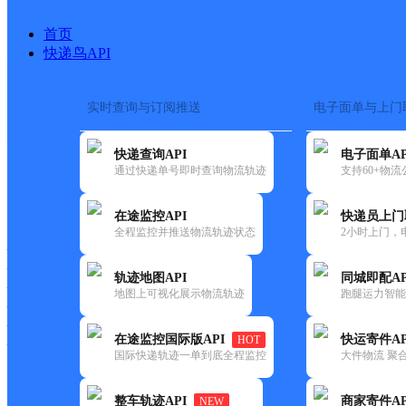
首页
快递鸟API
实时查询与订阅推送
电子面单与上门
搜索热词：
在途监控
快递查询API
电子面单AP
首页
>
快递大全
>
快递网点
通过快递单号即时查询物流轨迹
支持60+物
快递大全
快运大全
快递时效
在途监控API
快递员上门
全程监控并推送物流轨迹状态
2小时上门，
快递公司
快递网点
轨迹地图API
同城即配AP
快递电话
地图上可视化展示物流轨迹
跑腿运力智能
快运公司
快运网点
在途监控国际版API
快运寄件AP
HOT
快运电话
国际快递轨迹一单到底全程监控
大件物流 聚合
查询
整车轨迹API
商家寄件AP
NEW