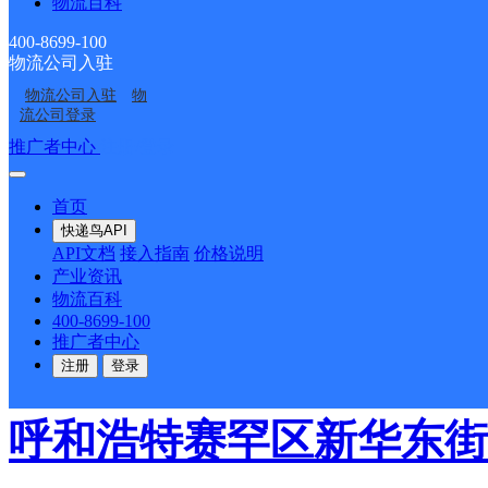
物流百科
德邦快递
更多号码
地址
400-8699-100
物流公司入驻
辅路前不塔气村便民市场南
物流公司入驻
物
流公司登录
派送范围:-
详情
推广者中心
注册/登录
首页
呼和浩特玉泉区新希望街
快递鸟API
API文档
接入指南
价格说明
产业资讯
德邦快递
更多号码
地址：
物流百科
400-8699-100
推广者中心
派送范围:-
详情
注册
登录
呼和浩特赛罕区新华东街