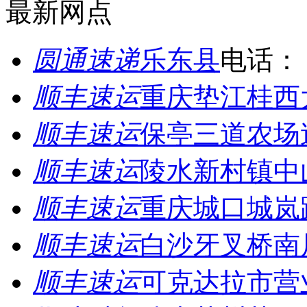
最新网点
圆通速递
乐东县
电话：
顺丰速运
重庆垫江桂西
顺丰速运
保亭三道农场
顺丰速运
陵水新村镇中
顺丰速运
重庆城口城岚
顺丰速运
白沙牙叉桥南
顺丰速运
可克达拉市营