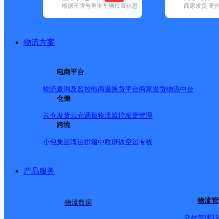
网点筛选
根据车牌号查询车辆位置信息
商家发货 寄
已选
城市：呼和浩特市 
物流方案
罕区 ✕
清空已选
电商平台
品牌:
不限
安能快递(4)
百世快递(25)
德邦快递(37)
极兔速递(16
物流查询及监控
电商退换货
平台商家发货
物流中台
速递(23)
韵达速递(44)
仓储
中通快递(51)
地区:
不限
和林格尔县(2)
回民区(4)
清水河县(2)
赛罕区(5)
土默
云仓发货
云仓调拨
物流监控
发货管理
德邦快递,赛罕区,呼和浩
跨境
小包集运
海运拼箱
中欧班铁
空运专线
呼和浩特赛罕区滨河路服
产品服务
德邦快递
更多号码
地址
物流管
物流数据
T
交付管理