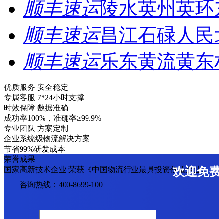
顺丰速运
陵水英州英环
顺丰速运
昌江石碌人民
顺丰速运
乐东黄流黄东
优质服务 安全稳定
专属客服 7*24小时支撑
时效保障 数据准确
成功率100%，准确率≥99.9%
专业团队 方案定制
企业系统级物流解决方案
节省99%研发成本
荣誉成果
国家高新技术企业 荣获《中国物流行业最具投资价值企业》
欢迎免
咨询热线：400-8699-100