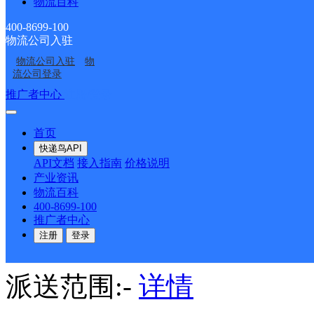
物流百科
德邦快递
更多号码
地址
400-8699-100
物流公司入驻
后面大院
物流公司入驻
物
流公司登录
推广者中心
注册/登录
派送范围:-
详情
首页
快递鸟API
呼和浩特玉泉区云中路营
API文档
接入指南
价格说明
产业资讯
物流百科
德邦快递
更多号码
地址
400-8699-100
推广者中心
注册
登录
限公司院内
派送范围:-
详情