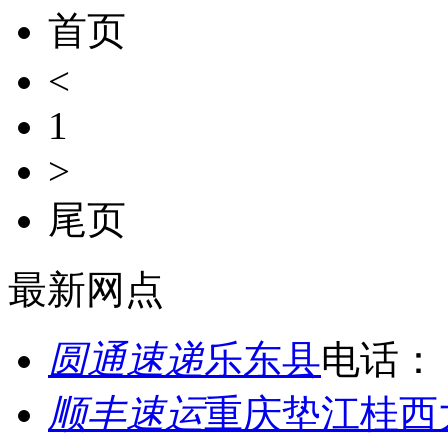
首页
<
1
>
尾页
最新网点
圆通速递
乐东县
电话：
顺丰速运
重庆垫江桂西