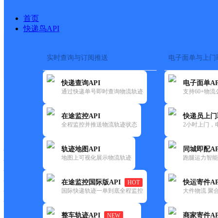
首页
快递鸟API
实时查询与订阅推送
电子面单与上门
搜索热词：
在途监控
快递查询API
电子面单AP
首页
>
快递大全
>
快递网
通过快递单号即时查询物流轨迹
支持60+物
在途监控API
快递员上门
快递大全
快运大全
快递时效
全程监控并推送物流轨迹状态
2小时上门，
轨迹地图API
同城即配AP
快递公司
地图上可视化展示物流轨迹
跑腿运力智能
快递网点
快递电话
快运公司
在途监控国际版API
快运寄件AP
HOT
国际快递轨迹一单到底全程监控
大件物流 聚合
快运网点
快运电话
整车轨迹API
商家寄件AP
NEW