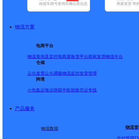
查询
根据车牌号查询车辆位置信息
商家发货 寄
网点筛选
物流方案
已选
城市：呼和浩特市 
电商平台
泉区 ✕
清空已选
物流查询及监控
电商退换货
平台商家发货
物流中台
仓储
品牌:
不限
安能快递(4)
百世快递(25)
德邦快递(37)
极兔速递(16
速递(23)
韵达速递(44)
中通快递(51)
云仓发货
云仓调拨
物流监控
发货管理
地区:
不限
和林格尔县(2)
跨境
回民区(4)
清水河县(2)
赛罕区(5)
土默
德邦快递,玉泉区,呼和浩
小包集运
海运拼箱
中欧班铁
空运专线
产品服务
呼和浩特玉泉区石东路营
物流管
物流数据
德邦快递
更多号码
地址：
T
交付管理