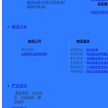
物流轨迹API
电子面单API
供应链
服务时效API
D19
WMS
ERP
O
派送范围:-
详情
物流大全
呼和浩特玉泉区滨河北路
物流公司
物流服务
网络类型：
快递快运：
快运
快递
全国型
区域型
跨境型
同城即配：
同城货运
即时配
德邦快递
更多号码
地址
整车零担：
专线物流
整车
小
仓储服务：
驿站
前置仓
快递
跨境物流：
小包集运
航空货
侧底商德邦
特殊物流：
医药冷链
危化物
派送范围:-
详情
产业资讯
最新资讯
公司动
态
行业资讯
物
呼和浩特赛罕区西喇嘛经
流知识