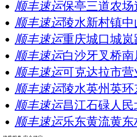
顺丰速运
保亭三道农场
顺丰速运
陵水新村镇中
顺丰速运
重庆城口城岚
顺丰速运
白沙牙叉桥南
顺丰速运
可克达拉市营
顺丰速运
陵水英州英环
顺丰速运
昌江石碌人民
顺丰速运
乐东黄流黄东