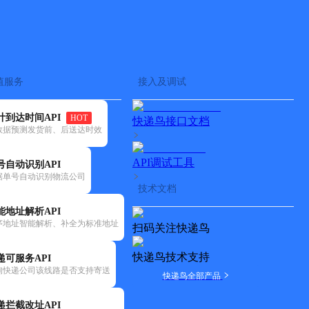
查快递
批量查询
值服务
接入及调试
计到达时间API
HOT
快递鸟接口文档
数据预测发货前、后送达时效
API调试工具
号自动识别API
据单号自动识别物流公司
技术文档
能地址解析API
序地址智能解析、补全为标准地址
扫码关注快递鸟
快递鸟技术支持
递可服务API
询快递公司该线路是否支持寄送
快递鸟全部产品
递拦截改址API