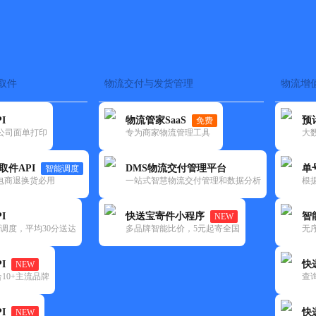
取件
物流交付与发货管理
物流增
在途监控
电子面单
快递查询
单号识别
上门取件
时效预测
I
物流管家SaaS
预
免费
流公司面单打印
专为商家物流管理工具
大
NEW
查询
取件API
DMS物流交付管理平台
单
智能调度
电商退换货必用
一站式智慧物流交付管理和数据分析
根
I
快送宝寄件小程序
智
NEW
调度，平均30分送达
多品牌智能比价，5元起寄全国
无
I
快
NEW
10+主流品牌
查
I
快
NEW