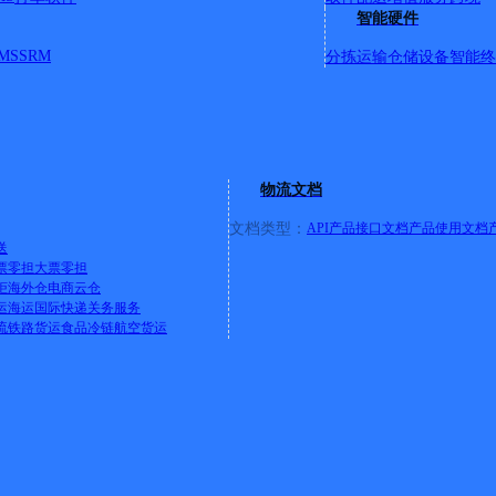
智能硬件
MS
SRM
分拣运输
仓储设备
智能终
邦，空运时效，陆运价格，发货电话15184715906】
物流文档
文档类型：
API产品接口文档
产品使用文档
送
票零担
大票零担
柜
海外仓
电商云仓
运
海运
国际快递
关务服务
流
铁路货运
食品冷链
航空货运