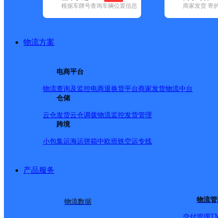
根据车牌号查询车辆位置信息
商家发货 寄
已选
城市：呼和浩特市 ✕
快递：德邦快递 ✕
地区：回民区 ✕
品牌:
不限
安能快递(4)
百世快递(25)
德邦快递(37)
极兔速递(16
地区:
不限
和林格尔县(2)
回民区(4)
清水河县(2)
赛罕区(5)
土默
物流方案
德邦快递,回民区,呼和浩特市,快递网点
呼和浩特回民区县府街营业部
电商平台
物流查询及监控
电商退换货
平台商家发货
物流中台
德邦快递
更多号码
地址：攸攸板镇县府街艾博龙园南门西20
仓储
派送范围:-
详情
云仓发货
云仓调拨
物流监控
发货管理
呼和浩特回民区新华西街营业部
跨境
小包集运
海运拼箱
中欧班铁
空运专线
德邦快递
更多号码
地址：新华西街66号
派送范围:-
详情
产品服务
回民区北亚服务点
德邦快递
更多号码
地址：内蒙古自治区呼和浩特市回民区攸攸
物流管
物流数据
派送范围:-
详情
T
交付管理