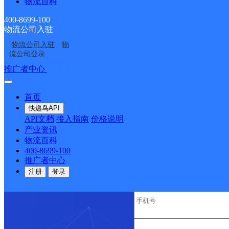
物流百科
顺丰速运
乐东黄流黄东村营业点
电话：
400-8699-100
优质服务 安全稳定
物流公司入驻
专属客服 7*24小时支撑
时效保障 数据准确
物流公司入驻
物
成功率100%，准确率≥99.9%
流公司登录
专业团队 方案定制
推广者中心
注册/登录
企业系统级物流解决方案
节省99%研发成本
首页
荣誉成果
国家高新技术企业 荣获《中国物流行业最具投资价
快递鸟API
API文档
接入指南
价格说明
咨询热线：400-8699-100
产业资讯
物流百科
400-8699-100
推广者中心
注册
登录