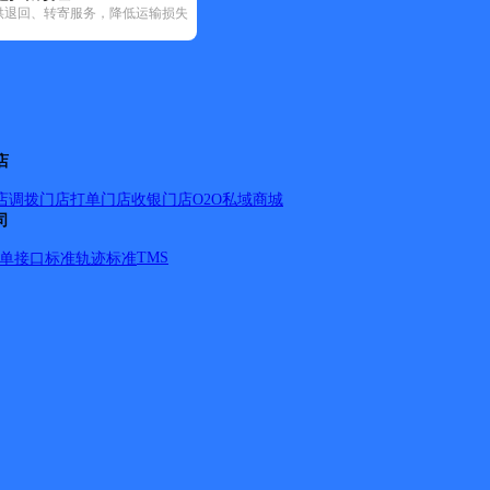
供退回、转寄服务，降低运输损失
20)
圆通速递(23)
韵达速递(44)
中通快递(51)
店
店调拨
门店打单
门店收银
门店O2O
私域商城
司
TMS
单
接口标准
轨迹标准