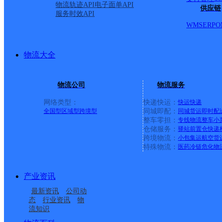
物流轨迹API
电子面单API
呼和浩特回民区北二环路营业部
供应链
服务时效API
WMS
ERP
O
德邦快递
更多号码
地址：北二环财经大学西1.5公里【牛羊肉发德
派送范围:-
详情
物流大全
首页
<
1
>
物流公司
物流服务
尾页
网络类型：
快递快运：
快运
快递
全国型
区域型
跨境型
同城即配：
同城货运
即时配
最新网点
整车零担：
专线物流
整车
小
仓储服务：
驿站
前置仓
快递
圆通速递
乐东县
电话：
跨境物流：
小包集运
航空货
顺丰速运
重庆垫江桂西大道营业站
电话：
特殊物流：
医药冷链
危化物
顺丰速运
保亭三道农场速运营业点
电话：
顺丰速运
陵水新村镇中山路速运营业点
电话：
顺丰速运
重庆城口城岚路速运营业点
电话：
产业资讯
顺丰速运
白沙牙叉桥南居民区营业点
电话：
最新资讯
公司动
顺丰速运
可克达拉市营业点
电话：
态
行业资讯
物
顺丰速运
陵水英州英环东路营业点
电话：
流知识
顺丰速运
昌江石碌人民北路营业点
电话：