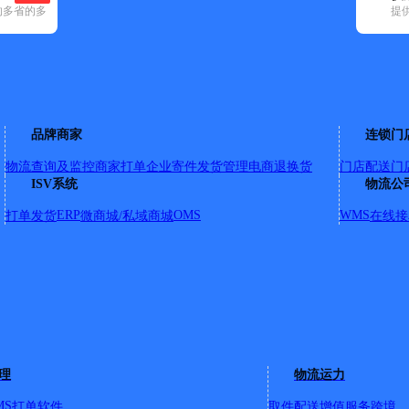
的多省的多
提
清空已选
)
申通快递(27)
顺丰速运(19)
天地华宇(7)
优速快递(11)
邮政国内(1
特左旗(9)
托克托县(2)
武川县(3)
新城区(6)
玉泉区(4)
品牌商家
连锁门
物流查询及监控
商家打单
企业寄件
发货管理
电商退换货
门店配送
门
0米
ISV系统
物流公
ERP
OMS
WMS
打单发货
微商城/私域商城
在线接
板镇内蒙古呼和浩特市玉泉区阿拉善南路街道北亚市场776号
理
物流运力
MS
打单软件
取件配送
增值服务
跨境