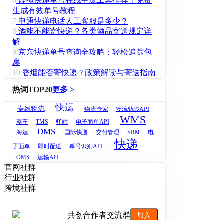
6
虚拟快递单号在线生成工具推荐！免费
生成有效单号教程
7
申通快递电话人工客服是多少？
8
酒能不能寄快递？各类酒品寄送规定详
解
9
京东快递单号查询全攻略：轻松追踪包
裹
10
香烟能否寄快递？政策解读与寄送指南
热词TOP20
更多 >
快运
专线物流
物流管家
物流轨迹API
WMS
整车
TMS
驿站
电子面单API
DMS
海运
国际快递
交付管理
SRM
电
快递
子面单
即时配送
单号识别API
OMS
运输API
官网社群
行业社群
跨境社群
共创合作者交流群
加入