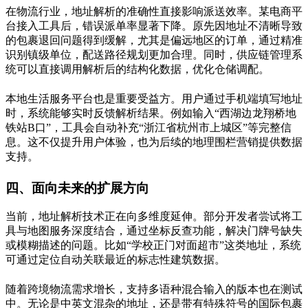
在物流行业，地址解析的准确性直接影响派送效率。某电商平
台接入工具后，错误派单率显著下降。原先因地址不清晰导致
的包裹退回问题得到缓解，尤其是偏远地区的订单，通过精准
识别镇级单位，配送路径规划更加合理。同时，供应链管理系
统可以直接调用解析后的结构化数据，优化仓储调配。
本地生活服务平台也是重要受益方。用户通过手机端填写地址
时，系统能够实时反馈解析结果。例如输入“西湖边龙翔桥地
铁站B口”，工具会自动补充“浙江省杭州市上城区”等完整信
息。这不仅提升用户体验，也为后续的地理围栏营销提供数据
支持。
四、面向未来的扩展方向
当前，地址解析技术正在向多维度延伸。部分开发者尝试将工
具与地图服务深度结合，通过坐标反查功能，解决门牌号缺失
或模糊描述的问题。比如“学校正门对面超市”这类地址，系统
可通过定位自动关联最近的标志性建筑数据。
随着跨境物流需求增长，支持多语种混合输入的版本也在测试
中。无论是中英文混杂的地址，还是带有特殊符号的国际包裹