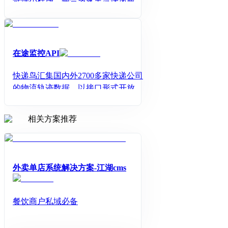
寄件小程序，整合多家主流快递服
务，为用户提供一站式寄件解决方
案。5元起寄全国，多品牌智能比价，
最快2小时上门，先寄后付，让寄件更
简单、更省心！
在途监控API
快递鸟汇集国内外2700多家快递公司
的物流轨迹数据，以接口形式开放给
用户使用，支持即时査询+订阅两种调
用方式，为用户提供全流程的物流状
相关方案推荐
态查询服务(包括已揽收、在途中、到
达派件城市、派件中、已签收等40多
种物流节点状态)
外卖单店系统解决方案-江湖cms
餐饮商户私域必备