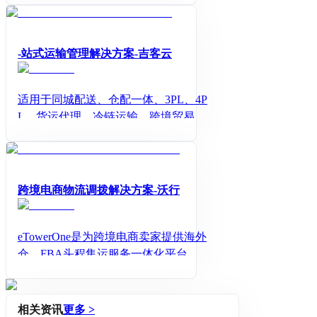
-站式运输管理解决方案-吉客云
适用于同城配送、仓配一体、3PL、4P
L、货运代理、冷链运输、跨境贸易等
无缝连接货主/承运商/司机/用户端，实
现从订单到结算的全链路可视化管控
跨境电商物流调拨解决方案-沃行
eTowerOne是为跨境电商卖家提供海外
仓、FBA头程集运服务一体化平台，
跨境物流商可通过eTowerOne协调各供
应商提供揽货、报关、干线、尾程派
送、并且提供暂存、转运仓储以及海
相关资讯
更多 >