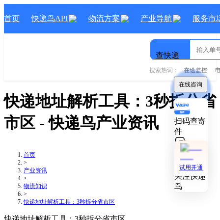
首页
快递鸟API
物流方案
产业导航
服务市
查快递
搜索热词：
在途监控
在线咨询
在线咨询
快递地址解析工具：3秒拆分省
市区
- 快递鸟产业资讯
扫码查寄
扫码查寄
件
件
技术对接
技术对接
首页
>
试用开通
试用开通
产业资讯
关注快递
关注快递
>
鸟
鸟
物流知识
>
快递地址解析工具：3秒拆分省市区
快递地址解析工具：3秒拆分省市区