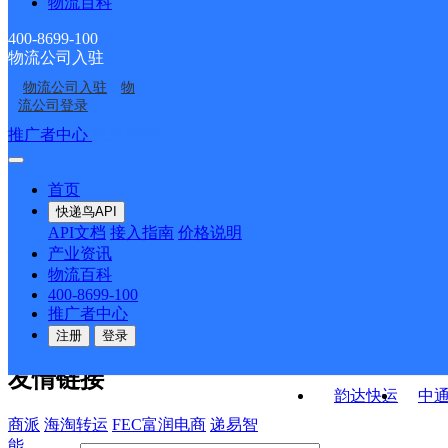
物流百科
开发区邮政支局
溪湖站前邮政支局
部
路分公司
张其寨邮政支局
歪头山铁矿邮政支局
400-8699-100
物流公司入驻
溪湖邮政支局
石桥子邮政支局
物流公司入驻
物
彩屯邮政支局
北台中心邮政支局
流公司登录
接口API
推广者中心
注册/登录
快运查询
API接口文档
FAQ/帮助文档
快递鸟
宏行中运物流
首页
API接口
DEMO下载
快递鸟API
百世快运
邦
API文档
接入指南
价格说明
关于我们
德邦快递
高
产业资讯
物流百科
华企快运
环
公司介绍
企业动态
联系我们
法律声
400-8699-100
京东快运
聚
明
合作伙伴
快递鸟接口服务协议
用
推广者中心
户隐私政策
速佳达快运
注册
登录
易达快运
驿
友情链接
韵达快运
中
商派
海淘转运
FEC富润电商
递易智
能