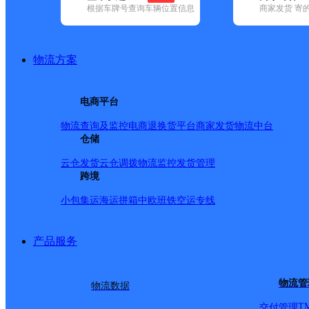
根据车牌号查询车辆位置信息
商家发货 寄
基本信息
所属快递：中通快递
物流方案
所属区域：辽宁省-本溪市-溪湖区
网点电话：
网点地址：溪湖区彩屯北路24号
电商平台
网点负责人：
物流查询及监控
电商退换货
平台商家发货
物流中台
仓储
派送范围
云仓发货
云仓调拨
物流监控
发货管理
跨境
本溪市内。 北台镇、高台子镇、牛心台镇、卧龙镇、火连
小包集运
海运拼箱
中欧班铁
空运专线
风街道。 延迟派送：桥头街道：1天、下马塘街道：1天。
产品服务
物流管
物流数据
T
交付管理