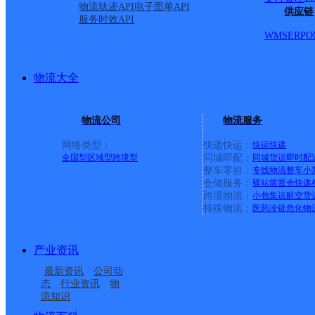
物流轨迹API
电子面单API
供应链
服务时效API
WMS
ERP
O
物流大全
物流公司
物流服务
网络类型：
快递快运：
快运
快递
全国型
区域型
跨境型
同城即配：
同城货运
即时配
整车零担：
专线物流
整车
小
仓储服务：
驿站
前置仓
快递
上一条：
广西梧州公司河西分部
跨境物流：
小包集运
航空货
特殊物流：
医药冷链
危化物
周边网点
产业资讯
辽宁本溪公司石桥子开
辽宁本溪公司溪湖彩屯
最新资讯
公司动
辽宁本溪公司溪湖分部
辽宁本溪溪湖公司
发分部
彩北分部
态
行业资讯
物
流知识
本溪石桥子开发区营业
本溪溪湖区石桥子金桥