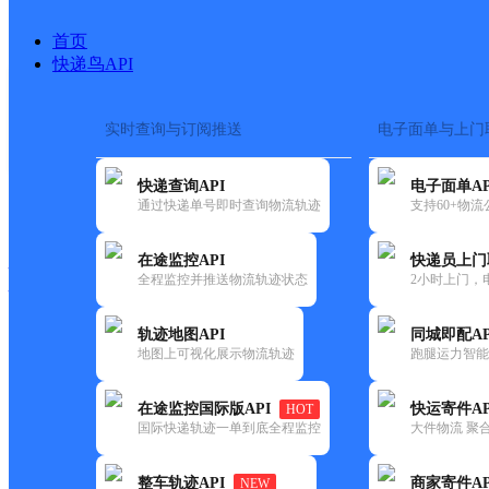
首页
快递鸟API
实时查询与订阅推送
电子面单与上门
搜索热词：
在途监控
快递查询API
电子面单AP
快递大全
快运大全
快递时效
通过快递单号即时查询物流轨迹
支持60+物
在途监控API
快递员上门
快递公司
全程监控并推送物流轨迹状态
2小时上门，
快递网点
电话大全
轨迹地图API
同城即配AP
地图上可视化展示物流轨迹
跑腿运力智能
中通
本溪
在途监控国际版API
快运寄件AP
HOT
快递
国际快递轨迹一单到底全程监控
大件物流 聚合
更新时间：2022-07-14 00:00:00
整车轨迹API
商家寄件AP
NEW