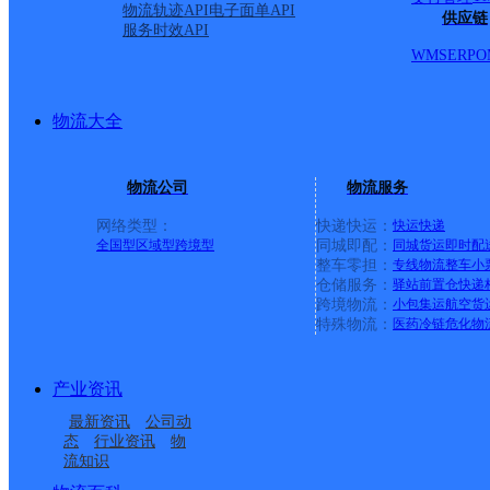
物流轨迹API
电子面单API
供应链
服务时效API
WMS
ERP
O
物流大全
物流公司
物流服务
网络类型：
快递快运：
快运
快递
全国型
区域型
跨境型
同城即配：
同城货运
即时配
整车零担：
专线物流
整车
小
仓储服务：
驿站
前置仓
快递
上一条：
中国邮政集团有限公司新疆维吾尔自治区叶城县乌
跨境物流：
小包集运
航空货
特殊物流：
医药冷链
危化物
周边网点
产业资讯
辽宁本溪公司石桥子开
辽宁本溪公司溪湖彩屯
最新资讯
公司动
辽宁本溪公司溪湖分部
本溪
发分部
彩北分部
态
行业资讯
物
流知识
本溪平山区千金路营业
本溪石桥子开发区营业