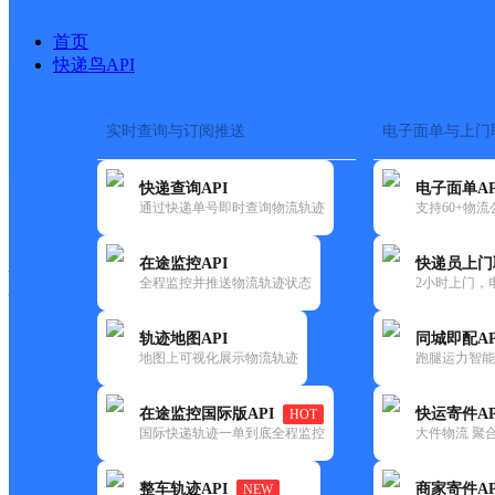
首页
快递鸟API
实时查询与订阅推送
电子面单与上门
搜索热词：
在途监控
快递查询API
电子面单AP
快递大全
快运大全
快递时效
通过快递单号即时查询物流轨迹
支持60+物
在途监控API
快递员上门
快递公司
全程监控并推送物流轨迹状态
2小时上门，
快递网点
电话大全
轨迹地图API
同城即配AP
地图上可视化展示物流轨迹
跑腿运力智能
邮政
彩屯邮政支局
在途监控国际版API
快运寄件AP
HOT
国内
国际快递轨迹一单到底全程监控
大件物流 聚合
更新时间：2021-12-03 00:00:00
整车轨迹API
商家寄件AP
NEW