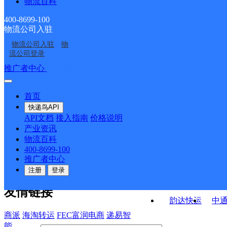
物流百科
桥头邮政支局
开发区邮政支局
部
部
火连寨邮政支局
张其寨邮政支局
400-8699-100
物流公司入驻
彩利邮政支局
溪湖邮政支局
物流公司入驻
物
辽宁医药学院邮政支局
北台中心邮政支局
流公司登录
接口API
推广者中心
注册/登录
快运查询
API接口文档
FAQ/帮助文档
快递鸟
宏行中运物流
首页
API接口
DEMO下载
快递鸟API
百世快运
邦
API文档
接入指南
价格说明
关于我们
德邦快递
高
产业资讯
物流百科
华企快运
环
公司介绍
企业动态
联系我们
法律声
400-8699-100
京东快运
聚
明
合作伙伴
快递鸟接口服务协议
用
推广者中心
户隐私政策
速佳达快运
注册
登录
易达快运
驿
友情链接
韵达快运
中
商派
海淘转运
FEC富润电商
递易智
能