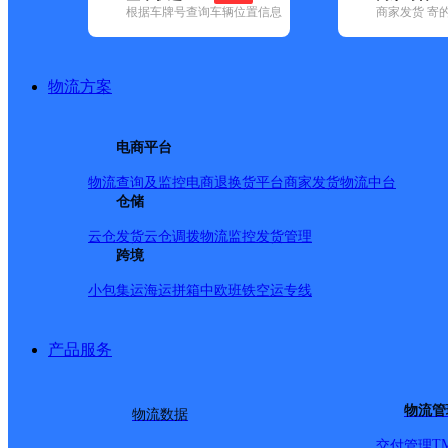
根据车牌号查询车辆位置信息
商家发货 寄
基本信息
所属快递：邮政国内
物流方案
所属区域：辽宁省-本溪市-溪湖区
网点电话：
网点地址：辽宁省本溪市溪湖区彩屯南路33号
电商平台
网点负责人：
物流查询及监控
电商退换货
平台商家发货
物流中台
仓储
派送范围
云仓发货
云仓调拨
物流监控
发货管理
跨境
-
小包集运
海运拼箱
中欧班铁
空运专线
产品服务
物流管
物流数据
T
交付管理