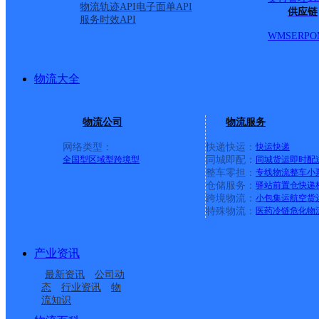
物流轨迹API
电子面单API
供应链
服务时效API
WMS
ERP
O
物流大全
物流公司
物流服务
网络类型：
快递快运：
快运
快递
全国型
区域型
跨境型
同城即配：
同城货运
即时配
整车零担：
专线物流
整车
小
仓储服务：
驿站
前置仓
快递
上一条：
中国邮政集团有限公司新疆维吾尔自治区叶城县乌
跨境物流：
小包集运
航空货
特殊物流：
医药冷链
危化物
周边网点
产业资讯
辽宁本溪公司石桥子开
辽宁本溪公司溪湖彩屯
最新资讯
公司动
辽宁本溪公司溪湖分部
本溪
发分部
彩北分部
态
行业资讯
物
流知识
本溪平山区千金路营业
本溪石桥子开发区营业