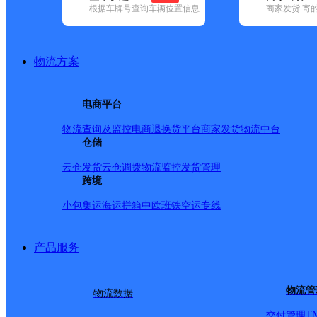
根据车牌号查询车辆位置信息
商家发货 寄
基本信息
所属快递：邮政国内
物流方案
所属区域：辽宁省-本溪市-溪湖区
网点电话：
网点地址：辽宁省本溪市溪湖区张其寨乡张其寨村一组
电商平台
网点负责人：
物流查询及监控
电商退换货
平台商家发货
物流中台
仓储
派送范围
云仓发货
云仓调拨
物流监控
发货管理
跨境
-
小包集运
海运拼箱
中欧班铁
空运专线
产品服务
物流管
物流数据
T
交付管理