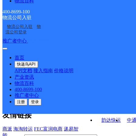
物流百科
桥头邮政支局
开发区邮政支局
部
部
火连寨邮政支局
歪头山铁矿邮政支局
400-8699-100
物流公司入驻
溪湖邮政支局
石桥子邮政支局
物流公司入驻
物
彩屯邮政支局
北台中心邮政支局
流公司登录
接口API
推广者中心
注册/登录
快运查询
API接口文档
FAQ/帮助文档
快递鸟
宏行中运物流
首页
API接口
DEMO下载
快递鸟API
百世快运
邦
API文档
接入指南
价格说明
关于我们
德邦快递
高
产业资讯
物流百科
华企快运
环
公司介绍
企业动态
联系我们
法律声
400-8699-100
京东快运
聚
明
合作伙伴
快递鸟接口服务协议
用
推广者中心
户隐私政策
速佳达快运
注册
登录
易达快运
驿
友情链接
韵达快运
中
商派
海淘转运
FEC富润电商
递易智
能