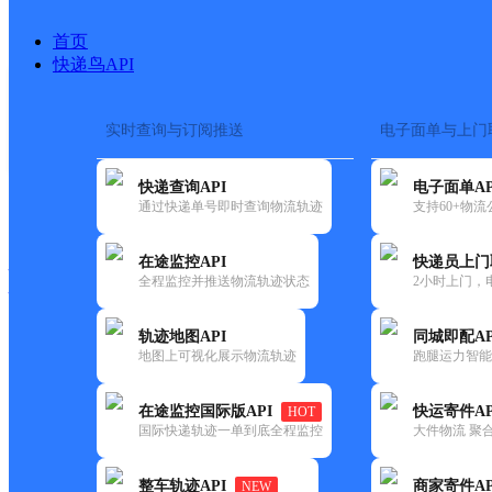
首页
快递鸟API
实时查询与订阅推送
电子面单与上门
搜索热词：
在途监控
快递查询API
电子面单AP
快递大全
快运大全
快递时效
通过快递单号即时查询物流轨迹
支持60+物
在途监控API
快递员上门
快递公司
全程监控并推送物流轨迹状态
2小时上门，
快递网点
电话大全
轨迹地图API
同城即配AP
地图上可视化展示物流轨迹
跑腿运力智能
邮政
张其寨邮政支局
在途监控国际版API
快运寄件AP
HOT
国内
国际快递轨迹一单到底全程监控
大件物流 聚合
更新时间：2021-12-03 00:00:00
整车轨迹API
商家寄件AP
NEW