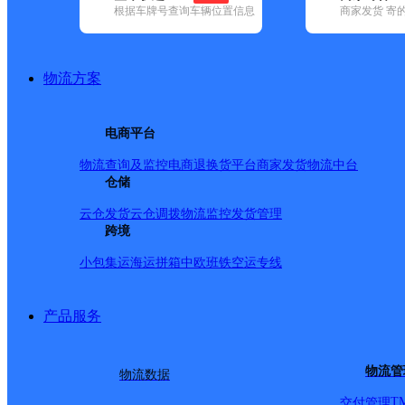
根据车牌号查询车辆位置信息
商家发货 寄
基本信息
所属快递：邮政国内
物流方案
所属区域：云南省-迪庆藏族自治州-德钦县
网点电话：
网点地址：德钦县霞若乡
电商平台
网点负责人：
物流查询及监控
电商退换货
平台商家发货
物流中台
仓储
派送范围
云仓发货
云仓调拨
物流监控
发货管理
跨境
-
小包集运
海运拼箱
中欧班铁
空运专线
产品服务
物流管
物流数据
T
交付管理