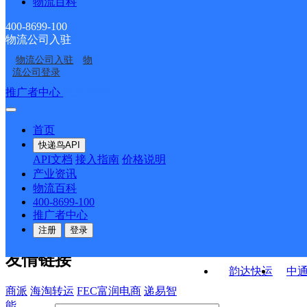
物流百科
德钦县霞若乡合作点
德钦县奔子栏镇合作点
ID15665
ID15664
拖顶邮政所
拖顶邮政所
ID15656
ID15665
400-8699-100
物流公司入驻
羊拉邮政所
佛山邮政所
物流公司入驻
物
霞若邮政所
燕门乡邮政所
流公司登录
接口API
推广者中心
注册/登录
快运查询
API接口文档
FAQ/帮助文档
快递鸟
宏行中运物流
首页
API接口
DEMO下载
快递鸟API
百世快运
邦
API文档
接入指南
价格说明
关于我们
德邦快递
高
产业资讯
物流百科
华企快运
环
公司介绍
企业动态
联系我们
法律声
400-8699-100
京东快运
聚
明
合作伙伴
快递鸟接口服务协议
用
推广者中心
户隐私政策
速佳达快运
注册
登录
易达快运
驿
友情链接
韵达快运
中
商派
海淘转运
FEC富润电商
递易智
能