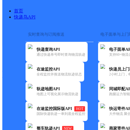
首页
快递鸟API
实时查询与订阅推送
电子面单与上门
搜索热词：
在途监控
快递查询API
电子面单AP
快递大全
快运大全
快递时效
通过快递单号即时查询物流轨迹
支持60+物
在途监控API
快递员上门
快递公司
全程监控并推送物流轨迹状态
2小时上门，
快递网点
电话大全
轨迹地图API
同城即配AP
地图上可视化展示物流轨迹
跑腿运力智能
邮政
霞若邮政所
在途监控国际版API
快运寄件AP
HOT
国内
国际快递轨迹一单到底全程监控
大件物流 聚合
更新时间：2021-12-03 00:00:00
整车轨迹API
商家寄件AP
NEW