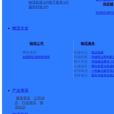
物流轨迹API
电子面单API
供应链
服务时效API
WMS
ERP
O
物流大全
物流公司
物流服务
网络类型：
快递快运：
快运
快递
全国型
区域型
跨境型
同城即配：
同城货运
即时配
整车零担：
专线物流
整车
小
仓储服务：
驿站
前置仓
快递
上一条：
中国邮政集团有限公司新疆维吾尔自治区叶城县乌
跨境物流：
小包集运
航空货
特殊物流：
医药冷链
危化物
周边网点
产业资讯
云南德钦县公司
迪庆德钦县
最新资讯
公司动
云南德钦县公司
德钦县佛山乡合作点
态
行业资讯
物
流知识
德钦县奔子栏镇合作点
德钦县佛山乡合作点
ID15664