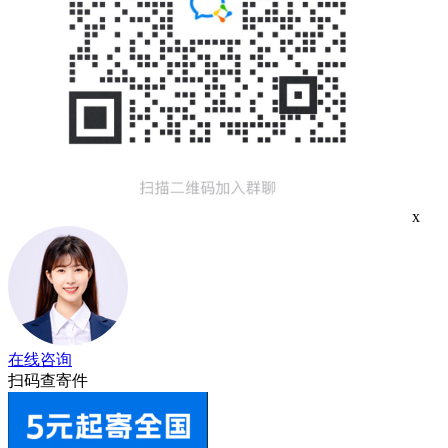
x
在线咨询
扫码查寄件