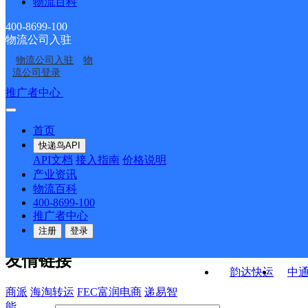
物流百科
德钦县奔子栏镇合作点
云南德钦县公司
ID15665
ID15664
拖顶邮政所
羊拉邮政所
ID15665
400-8699-100
物流公司入驻
佛山邮政所
燕门乡邮政所
物流公司入驻
物
燕门乡邮政所
奔子栏邮政所
流公司登录
接口API
推广者中心
注册/登录
快运查询
API接口文档
FAQ/帮助文档
快递鸟
宏行中运物流
首页
API接口
DEMO下载
快递鸟API
百世快运
邦
API文档
接入指南
价格说明
关于我们
德邦快递
高
产业资讯
物流百科
华企快运
环
公司介绍
企业动态
联系我们
法律声
400-8699-100
京东快运
聚
明
合作伙伴
快递鸟接口服务协议
用
推广者中心
户隐私政策
速佳达快运
注册
登录
易达快运
驿
友情链接
韵达快运
中
商派
海淘转运
FEC富润电商
递易智
能