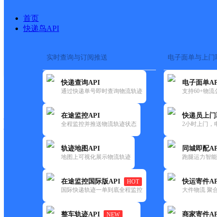
首页
快递鸟API
实时查询与订阅推送
电子面单与上门
搜索热词：
在途监控
快递查询API
电子面单AP
快递大全
快运大全
快递时效
通过快递单号即时查询物流轨迹
支持60+物
在途监控API
快递员上门
快递公司
全程监控并推送物流轨迹状态
2小时上门，
快递网点
电话大全
轨迹地图API
同城即配AP
地图上可视化展示物流轨迹
跑腿运力智能
德邦
德钦县燕门乡合作点ID15667
在途监控国际版API
快运寄件AP
HOT
快递
国际快递轨迹一单到底全程监控
大件物流 聚合
更新时间：2022-07-12 00:00:00
整车轨迹API
商家寄件AP
NEW