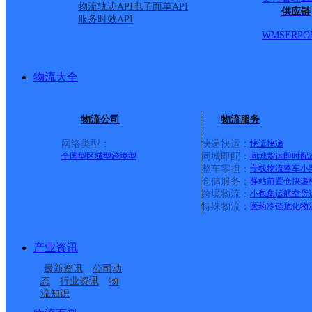
物流轨迹API
电子面单API
供应链
服务时效API
WMS
ERP
O
物流大全
物流公司
物流服务
网络类型：
快递快运：
快运
快递
全国型
区域型
跨境型
同城即配：
同城货运
即时配
整车零担：
专线物流
整车
小
仓储服务：
驿站
前置仓
快递
上一条：
横岗园山
跨境物流：
小包集运
航空货
特殊物流：
医药冷链
危化物
周边网点
产业资讯
云南德钦县公司
迪庆德钦县
最新资讯
公司动
云南德钦县公司
德钦县佛山乡合作点
态
行业资讯
物
流知识
德钦县奔子栏镇合作点
德钦县佛山乡合作点
ID15664