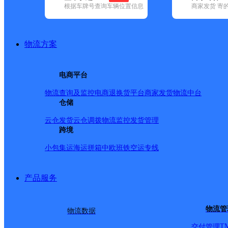
根据车牌号查询车辆位置信息
商家发货 寄
基本信息
所属快递：德邦快递
物流方案
所属区域：云南省-迪庆藏族自治州-德钦县
网点电话：
网点地址：云南省迪庆藏族自治州德钦县燕门乡德维线
电商平台
网点负责人：
物流查询及监控
电商退换货
平台商家发货
物流中台
仓储
派送范围
云仓发货
云仓调拨
物流监控
发货管理
跨境
-
小包集运
海运拼箱
中欧班铁
空运专线
产品服务
物流管
物流数据
T
交付管理