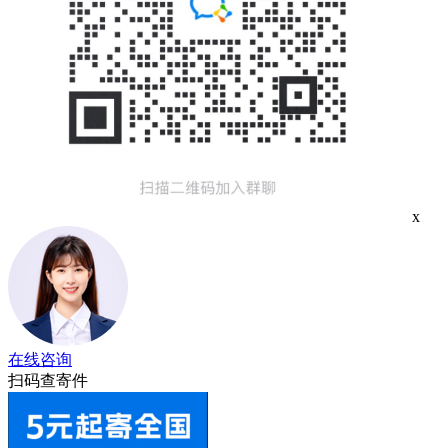
x
在线咨询
扫码查寄件