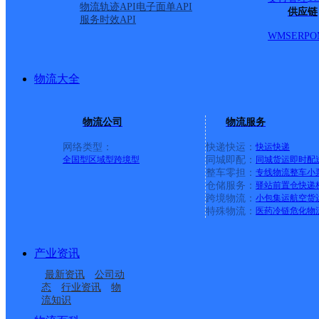
物流轨迹API
电子面单API
供应链
服务时效API
WMS
ERP
O
物流大全
物流公司
物流服务
网络类型：
快递快运：
快运
快递
全国型
区域型
跨境型
同城即配：
同城货运
即时配
整车零担：
专线物流
整车
小
仓储服务：
驿站
前置仓
快递
上一条：
广西梧州公司河西分部
跨境物流：
小包集运
航空货
特殊物流：
医药冷链
危化物
周边网点
产业资讯
云南德钦县公司
迪庆德钦县
最新资讯
公司动
德钦县佛山乡合作点
云南德钦县公司
态
行业资讯
物
流知识
德钦县佛山乡合作点
德钦县燕门乡合作点
ID15664