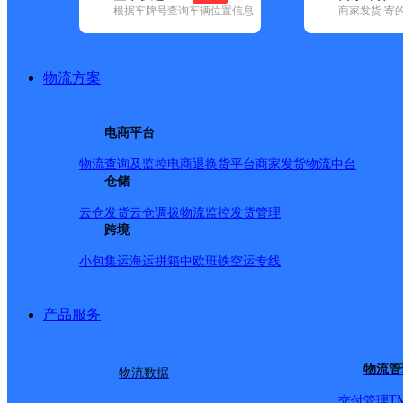
根据车牌号查询车辆位置信息
商家发货 寄
基本信息
所属快递：韵达速递
物流方案
所属区域：云南省-迪庆藏族自治州-德钦县
网点电话：
网点地址：云南省迪庆藏族自治州德钦县升平镇巨水村
电商平台
网点负责人：
物流查询及监控
电商退换货
平台商家发货
物流中台
仓储
派送范围
云仓发货
云仓调拨
物流监控
发货管理
跨境
升平镇；德钦古城；西山路；德盐路加油站；德盐路；中
小包集运
海运拼箱
中欧班铁
空运专线
路；香中路；巨水村；卡瓦格博大道；县第一小学；德钦
（次日派送）；
产品服务
物流管
物流数据
T
交付管理