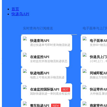
首页
快递鸟API
实时查询与订阅推送
电子面单与上门
搜索热词：
在途监控
快递查询API
电子面单AP
快递大全
快运大全
快递时效
通过快递单号即时查询物流轨迹
支持60+物
在途监控API
快递员上门
快递公司
全程监控并推送物流轨迹状态
2小时上门，
快递网点
电话大全
轨迹地图API
同城即配AP
地图上可视化展示物流轨迹
跑腿运力智能
韵达
云南德钦县公司
在途监控国际版API
快运寄件AP
HOT
速递
国际快递轨迹一单到底全程监控
大件物流 聚合
更新时间：2022-07-14 00:00:00
整车轨迹API
商家寄件AP
NEW