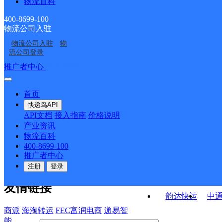
物流百科
德钦县奔子栏镇合作点
云南德钦县公司
ID15664
ID15667
拖顶邮政所
羊拉邮政所
ID15665
400-8699-100
物流公司入驻
佛山邮政所
燕门乡邮政所
物流公司入驻
物
燕门乡邮政所
奔子栏邮政所
流公司登录
接口API
推广者中心
注册/登录
快运查询
API接口文档
FAQ/帮助文档
快递鸟
宏行中运物流
首页
API接口
DEMO下载
快递鸟API
百世快运
邦
API文档
接入指南
价格说明
关于我们
德邦快递
高
产业资讯
物流百科
华企快运
环
公司介绍
企业动态
联系我们
法律声
400-8699-100
京东快运
聚
明
合作伙伴
快递鸟接口服务协议
用
推广者中心
户隐私政策
速佳达快运
注册
登录
易达快运
驿
友情链接
韵达快运
中
商派
海淘转运
FEC富润电商
递易智
能