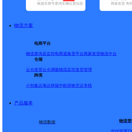
根据车牌号查询车辆位置信息
商家发货 寄
基本信息
所属快递：优速快递
物流方案
所属区域：福建省-泉州市-洛江区
网点电话：
网点地址：福建省泉州市洛江区双阳镇小米时代2期15号
电商平台
网点负责人：
物流查询及监控
电商退换货
平台商家发货
物流中台
仓储
派送范围
云仓发货
云仓调拨
物流监控
发货管理
跨境
罗溪镇,虹山乡,双阳街道,马甲镇,河市镇
小包集运
海运拼箱
中欧班铁
空运专线
产品服务
物流管
物流数据
T
交付管理