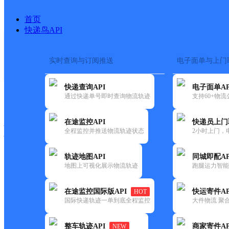
首页
快递鸟API
实时查询与订阅推送
电子面单与上门
搜索热词：
在途监控
快递查询API
电子面单AP
快递大全
快运大全
快递时效
通过快递单号即时查询物流轨迹
支持60+物
在途监控API
快递员上门
快递公司
全程监控并推送物流轨迹状态
2小时上门，
快递网点
电话大全
轨迹地图API
同城即配AP
地图上可视化展示物流轨迹
跑腿运力智能
优速
UH泉州洛江
在途监控国际版API
快运寄件AP
HOT
快递
国际快递轨迹一单到底全程监控
大件物流 聚合
更新时间：2022-07-12 00:00:00
整车轨迹API
商家寄件AP
NEW