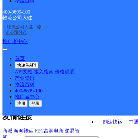
物流百科
泉州洛江分部
泉州市洛阳镇洛阳大道
泉州洛江区塘西工业区
福建泉州嘉熠公司
营业部
400-8699-100
物流公司入驻
罗溪邮政支局
华大邮政支局
经营分部
物流公司入驻
物
马甲邮政支局
河市邮政支局
流公司登录
接口API
推广者中心
注册/登录
快运查询
API接口文档
FAQ/帮助文档
快递鸟
宏行中运物流
首页
API接口
DEMO下载
快递鸟API
百世快运
邦
API文档
接入指南
价格说明
关于我们
德邦快递
高
产业资讯
物流百科
华企快运
环
公司介绍
企业动态
联系我们
法律声
400-8699-100
京东快运
聚
明
合作伙伴
快递鸟接口服务协议
用
推广者中心
户隐私政策
速佳达快运
注册
登录
易达快运
驿
友情链接
韵达快运
中
商派
海淘转运
FEC富润电商
递易智
能