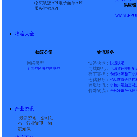
物流轨迹API
电子面单API
供应链
服务时效API
WMS
ERP
O
物流大全
物流公司
物流服务
网络类型：
快递快运：
快运
快递
全国型
区域型
跨境型
同城即配：
同城货运
即时配
整车零担：
专线物流
整车
小
仓储服务：
驿站
前置仓
快递
上一条：
横岗园山
跨境物流：
小包集运
航空货
特殊物流：
医药冷链
危化物
周边网点
产业资讯
福建主城公司泉州万安
福建主城公司泉州双阳
最新资讯
公司动
福建主城公司泉州万安
福建主城公司泉州万安
街道服务部
服务部马甲KH分部
态
行业资讯
物
流知识
UH泉州洛江A
UH泉州洛江双阳
服务部千亿街道分部
服务部塘西KH分部