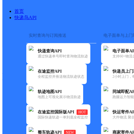
首页
快递鸟API
实时查询与订阅推送
电子面单与上门
搜索热词：
在途监控
快递查询API
电子面单AP
快递大全
快运大全
快递时效
通过快递单号即时查询物流轨迹
支持60+物
在途监控API
快递员上门
快递公司
全程监控并推送物流轨迹状态
2小时上门，
快递网点
电话大全
轨迹地图API
同城即配AP
地图上可视化展示物流轨迹
跑腿运力智能
德邦
泉州市洛阳镇洛阳大道营业部
在途监控国际版API
快运寄件AP
HOT
快递
国际快递轨迹一单到底全程监控
大件物流 聚合
更新时间：2022-07-12 00:00:00
整车轨迹API
商家寄件AP
NEW