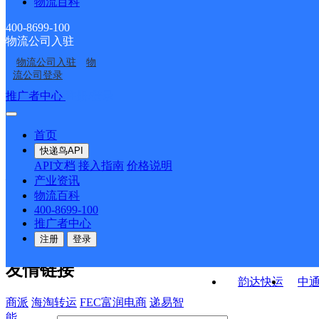
物流百科
泉州洛江分部
洛江区罗溪镇合作点
福建泉州嘉熠公司
福建泉州阳江公司
ID1909
400-8699-100
物流公司入驻
罗溪邮政支局
华大邮政支局
物流公司入驻
物
马甲邮政支局
河市邮政支局
流公司登录
接口API
推广者中心
注册/登录
快运查询
API接口文档
FAQ/帮助文档
快递鸟
宏行中运物流
首页
API接口
DEMO下载
快递鸟API
百世快运
邦
API文档
接入指南
价格说明
关于我们
德邦快递
高
产业资讯
物流百科
华企快运
环
公司介绍
企业动态
联系我们
法律声
400-8699-100
京东快运
聚
明
合作伙伴
快递鸟接口服务协议
用
推广者中心
户隐私政策
速佳达快运
注册
登录
易达快运
驿
友情链接
韵达快运
中
商派
海淘转运
FEC富润电商
递易智
能