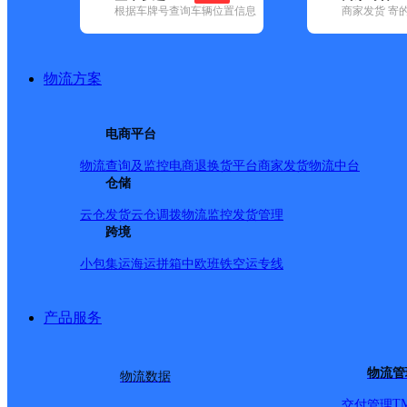
根据车牌号查询车辆位置信息
商家发货 寄
基本信息
所属快递：德邦快递
物流方案
所属区域：福建省-泉州市-洛江区
网点电话：
网点地址：洛阳镇洛阳大道486-3号
电商平台
网点负责人：
物流查询及监控
电商退换货
平台商家发货
物流中台
仓储
派送范围
云仓发货
云仓调拨
物流监控
发货管理
跨境
-
小包集运
海运拼箱
中欧班铁
空运专线
产品服务
物流管
物流数据
T
交付管理