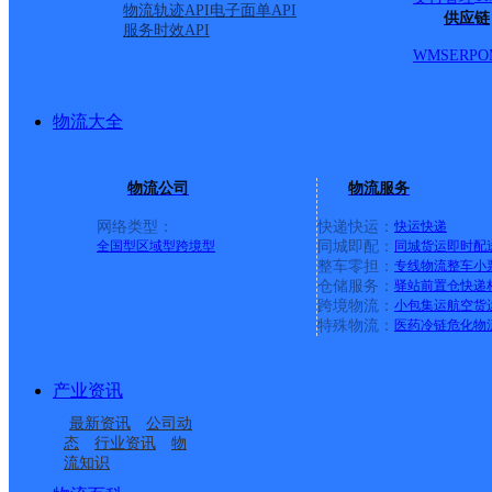
物流轨迹API
电子面单API
供应链
服务时效API
WMS
ERP
O
物流大全
物流公司
物流服务
网络类型：
快递快运：
快运
快递
全国型
区域型
跨境型
同城即配：
同城货运
即时配
整车零担：
专线物流
整车
小
仓储服务：
驿站
前置仓
快递
上一条：
横岗园山
跨境物流：
小包集运
航空货
特殊物流：
医药冷链
危化物
周边网点
产业资讯
福建主城公司泉州万安
福建主城公司泉州双阳
最新资讯
公司动
福建主城公司泉州万安
福建主城公司泉州万安
街道服务部
服务部马甲KH分部
态
行业资讯
物
流知识
UH泉州洛江A
UH泉州洛江双阳
服务部千亿街道分部
服务部塘西KH分部