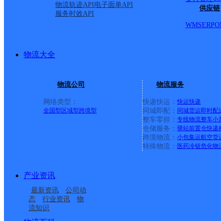
物流轨迹API
电子面单API
供应链
服务时效API
WMS
ERP
O
物流大全
物流公司
物流服务
网络类型：
快递快运：
快运
快递
全国型
区域型
跨境型
同城即配：
同城货运
即时配
整车零担：
专线物流
整车
小
仓储服务：
驿站
前置仓
快递
上一条：
横岗园山
跨境物流：
小包集运
航空货
特殊物流：
医药冷链
危化物
周边网点
产业资讯
福建主城公司泉州万安
福建主城公司泉州双阳
最新资讯
公司动
福建主城公司泉州万安
福建主城公司泉州万安
街道服务部
服务部马甲KH分部
态
行业资讯
物
流知识
UH泉州洛江A
UH泉州洛江双阳
服务部千亿街道分部
服务部塘西KH分部