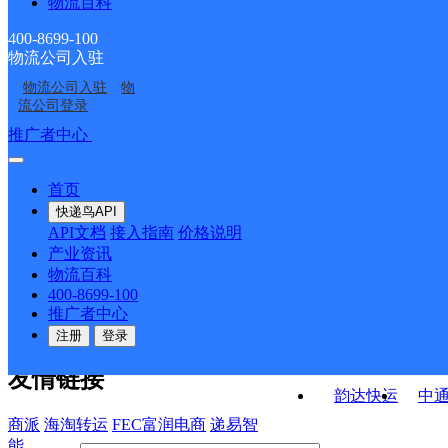
物流百科
泉州洛江分部
泉州市洛阳镇洛阳大道
福建泉州嘉熠公司
福建泉州阳江公司
营业部
400-8699-100
物流公司入驻
罗溪邮政支局
华大邮政支局
物流公司入驻
物
马甲邮政支局
河市邮政支局
流公司登录
接口API
推广者中心
注册/登录
快运查询
API接口文档
FAQ/帮助文档
快递鸟
宏行中运物流
首页
API接口
DEMO下载
快递鸟API
百世快运
邦
API文档
接入指南
价格说明
关于我们
德邦快递
高
产业资讯
物流百科
华企快运
环
公司介绍
企业动态
联系我们
法律声
400-8699-100
京东快运
聚
明
合作伙伴
快递鸟接口服务协议
用
推广者中心
户隐私政策
速佳达快运
注册
登录
易达快运
驿
友情链接
韵达快运
中
商派
海淘转运
FEC富润电商
递易智
能