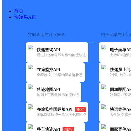
首页
快递鸟API
实时查询与订阅推送
电子面单与上门
搜索热词：
在途监控
快递查询API
电子面单AP
快递大全
快运大全
快递时效
通过快递单号即时查询物流轨迹
支持60+物
在途监控API
快递员上门
快递公司
全程监控并推送物流轨迹状态
2小时上门，
快递网点
电话大全
轨迹地图API
同城即配AP
地图上可视化展示物流轨迹
跑腿运力智能
德邦
泉州洛江区塘西工业区经营分
在途监控国际版API
快运寄件AP
HOT
快递
国际快递轨迹一单到底全程监控
大件物流 聚合
更新时间：2022-07-12 00:00:00
整车轨迹API
商家寄件AP
NEW