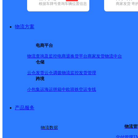
根据车牌号查询车辆位置信息
商家发货 寄
基本信息
所属快递：德邦快递
物流方案
所属区域：福建省-泉州市-洛江区
网点电话：
网点地址：新南路5号泉州正大生活用品有限公司旁
电商平台
网点负责人：
物流查询及监控
电商退换货
平台商家发货
物流中台
仓储
派送范围
云仓发货
云仓调拨
物流监控
发货管理
跨境
-
小包集运
海运拼箱
中欧班铁
空运专线
产品服务
物流管
物流数据
T
交付管理