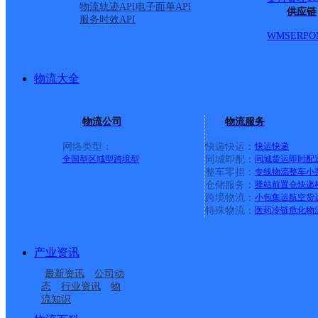
物流轨迹API
电子面单API
供应链
服务时效API
WMS
ERP
O
物流大全
物流公司
物流服务
网络类型：
快递快运：
快运
快递
全国型
区域型
跨境型
同城即配：
同城货运
即时配
整车零担：
专线物流
整车
小
仓储服务：
驿站
前置仓
快递
上一条：
横岗园山
跨境物流：
小包集运
航空货
特殊物流：
医药冷链
危化物
周边网点
产业资讯
安徽凤台县公司钱庙便
安徽凤台县公司刘集便
最新资讯
公司动
安徽凤台县公司
安徽凤台县公司开发区
民寄存分部
民寄存点分部
态
行业资讯
物
流知识
安徽凤台县公司新集分
淮南凤台县
加油站便民寄存点