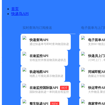
首页
快递鸟API
实时查询与订阅推送
电子面单与上门
搜索热词：
在途监控
快递查询API
电子面单AP
快递大全
快运大全
快递时效
通过快递单号即时查询物流轨迹
支持60+物
在途监控API
快递员上门
快递公司
全程监控并推送物流轨迹状态
2小时上门，
快递网点
电话大全
轨迹地图API
同城即配AP
地图上可视化展示物流轨迹
跑腿运力智能
德邦
凤台县丁集乡合作点ID11049
在途监控国际版API
快运寄件AP
HOT
快递
国际快递轨迹一单到底全程监控
大件物流 聚合
更新时间：2022-07-12 00:00:00
整车轨迹API
商家寄件AP
NEW