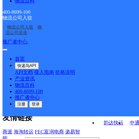
物流百科
安徽凤台县公司朱马店
安徽凤台县公司关店便
部
安徽凤台县公司夏集便
淮南凤台县营业部
便民寄存点分部
民寄存点分部
400-8699-100
物流公司入驻
凤台县新集镇合作点
安徽凤台公司
民寄存点分部
物流公司入驻
物
焦岗乡邮政所
凤凰镇邮政所
ID11028
流公司登录
接口API
推广者中心
注册/登录
快运查询
API接口文档
FAQ/帮助文档
快递鸟
宏行中运物流
首页
API接口
DEMO下载
快递鸟API
百世快运
邦
API文档
接入指南
价格说明
关于我们
德邦快递
高
产业资讯
物流百科
华企快运
环
公司介绍
企业动态
联系我们
法律声
400-8699-100
京东快运
聚
明
合作伙伴
快递鸟接口服务协议
用
推广者中心
户隐私政策
速佳达快运
注册
登录
易达快运
驿
友情链接
韵达快运
中
商派
海淘转运
FEC富润电商
递易智
能