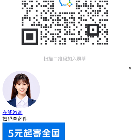
x
在线咨询
扫码查寄件