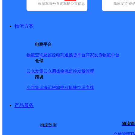
根据车牌号查询车辆位置信息
商家发货 寄
基本信息
所属快递：德邦快递
物流方案
所属区域：安徽省-淮南市-凤台县
网点电话：
网点地址：安徽省淮南市凤台县丁集乡十字街世纪华联超
电商平台
网点负责人：
物流查询及监控
电商退换货
平台商家发货
物流中台
仓储
派送范围
云仓发货
云仓调拨
物流监控
发货管理
跨境
-
小包集运
海运拼箱
中欧班铁
空运专线
产品服务
物流管
物流数据
T
交付管理