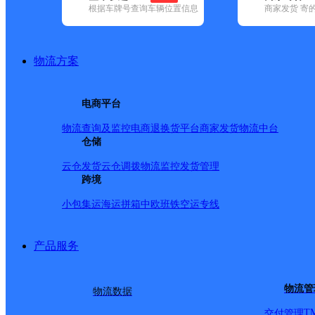
根据车牌号查询车辆位置信息
商家发货 寄
基本信息
所属快递：韵达速递
物流方案
所属区域：安徽省-淮南市-凤台县
网点电话：
网点地址：安徽省淮南市凤台县李冲回族乡开发区加油站
电商平台
网点负责人：
物流查询及监控
电商退换货
平台商家发货
物流中台
仓储
派送范围
云仓发货
云仓调拨
物流监控
发货管理
跨境
-
小包集运
海运拼箱
中欧班铁
空运专线
产品服务
物流管
物流数据
T
交付管理