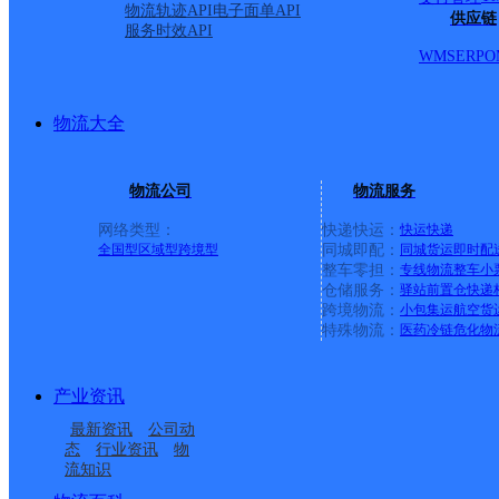
物流轨迹API
电子面单API
供应链
服务时效API
WMS
ERP
O
物流大全
物流公司
物流服务
网络类型：
快递快运：
快运
快递
全国型
区域型
跨境型
同城即配：
同城货运
即时配
整车零担：
专线物流
整车
小
仓储服务：
驿站
前置仓
快递
上一条：
广西梧州公司河西分部
跨境物流：
小包集运
航空货
特殊物流：
医药冷链
危化物
周边网点
产业资讯
安徽凤台县公司钱庙便
安徽凤台县公司刘集便
最新资讯
公司动
安徽凤台县公司
安徽凤台县公司毛集分
民寄存分部
民寄存点分部
态
行业资讯
物
流知识
淮南凤台县
安徽凤台县公司桂集便
部