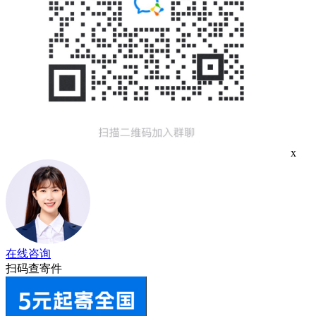
x
在线咨询
扫码查寄件