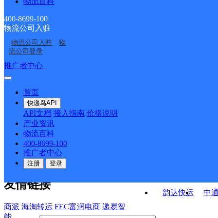
物流百科
安徽凤台县公司关店便
安徽凤台县公司凤凰镇
民寄存点分部
淮南凤台县营业部
UH凤台
民寄存点分部
便民寄存点分部
400-8699-100
物流公司入驻
安徽凤台公司
UH淮南寿县A
物流公司入驻
物
焦岗乡邮政所
凤凰镇邮政所
流公司登录
接口API
推广者中心
注册/登录
快运查询
API接口文档
FAQ/帮助文档
快递鸟
宏行中运物流
首页
API接口
DEMO下载
快递鸟API
百世快运
邦
API文档
接入指南
价格说明
关于我们
德邦快递
高
产业资讯
物流百科
华企快运
环
公司介绍
企业动态
联系我们
法律声
400-8699-100
京东快运
聚
明
合作伙伴
快递鸟接口服务协议
用
推广者中心
户隐私政策
速佳达快运
注册
登录
易达快运
驿
友情链接
韵达快运
中
商派
海淘转运
FEC富润电商
递易智
能