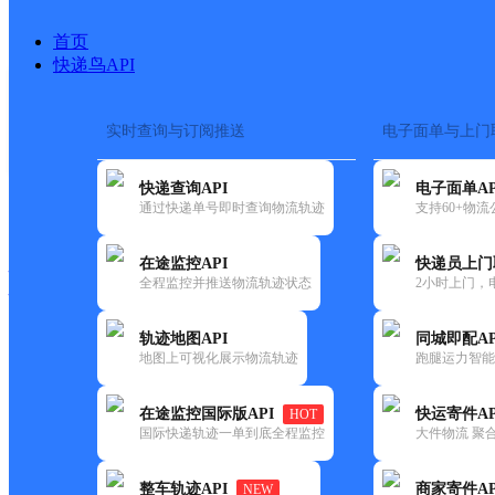
首页
快递鸟API
实时查询与订阅推送
电子面单与上门
搜索热词：
在途监控
快递查询API
电子面单AP
快递大全
快运大全
快递时效
通过快递单号即时查询物流轨迹
支持60+物
在途监控API
快递员上门
快递公司
全程监控并推送物流轨迹状态
2小时上门，
快递网点
电话大全
轨迹地图API
同城即配AP
地图上可视化展示物流轨迹
跑腿运力智能
韵达
安徽凤台县公司开发区加油站
在途监控国际版API
快运寄件AP
HOT
速递
国际快递轨迹一单到底全程监控
大件物流 聚合
更新时间：2022-07-14 00:00:00
整车轨迹API
商家寄件AP
NEW