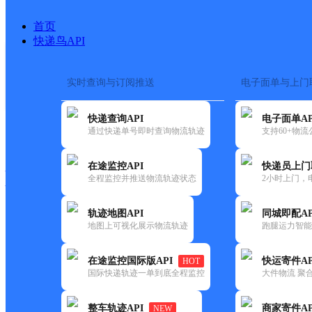
首页
快递鸟API
实时查询与订阅推送
电子面单与上门
搜索热词：
在途监控
快递查询API
电子面单AP
快递大全
快运大全
快递时效
通过快递单号即时查询物流轨迹
支持60+物
在途监控API
快递员上门
快递公司
全程监控并推送物流轨迹状态
2小时上门，
快递网点
电话大全
轨迹地图API
同城即配AP
地图上可视化展示物流轨迹
跑腿运力智能
韵达
安徽凤台县公司杨村寄存点分
在途监控国际版API
快运寄件AP
HOT
速递
国际快递轨迹一单到底全程监控
大件物流 聚合
更新时间：2022-07-14 00:00:00
整车轨迹API
商家寄件AP
NEW