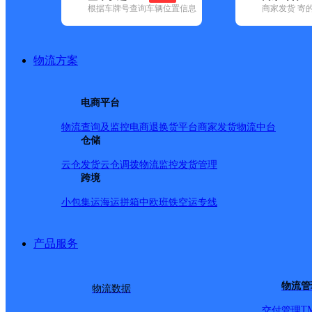
根据车牌号查询车辆位置信息
商家发货 寄
基本信息
所属快递：韵达速递
物流方案
所属区域：安徽省-淮南市-凤台县
网点电话：
网点地址：安徽省淮南市凤台县杨村乡
电商平台
网点负责人：
物流查询及监控
电商退换货
平台商家发货
物流中台
仓储
派送范围
云仓发货
云仓调拨
物流监控
发货管理
跨境
-
小包集运
海运拼箱
中欧班铁
空运专线
产品服务
物流管
物流数据
T
交付管理