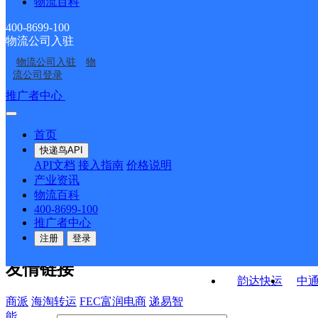
物流百科
安徽凤台县公司关店便
安徽凤台县公司凤凰镇
民寄存点分部
淮南凤台县营业部
UH凤台
民寄存点分部
便民寄存点分部
400-8699-100
物流公司入驻
安徽凤台公司
UH淮南寿县A
物流公司入驻
物
焦岗乡邮政所
凤凰镇邮政所
流公司登录
接口API
推广者中心
注册/登录
快运查询
API接口文档
FAQ/帮助文档
快递鸟
宏行中运物流
首页
API接口
DEMO下载
快递鸟API
百世快运
邦
API文档
接入指南
价格说明
关于我们
德邦快递
高
产业资讯
物流百科
华企快运
环
公司介绍
企业动态
联系我们
法律声
400-8699-100
京东快运
聚
明
合作伙伴
快递鸟接口服务协议
用
推广者中心
户隐私政策
速佳达快运
注册
登录
易达快运
驿
友情链接
韵达快运
中
商派
海淘转运
FEC富润电商
递易智
能