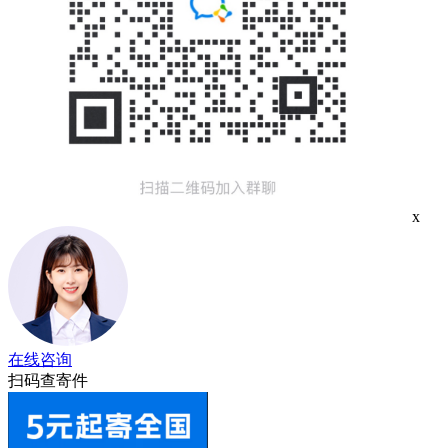
x
在线咨询
扫码查寄件