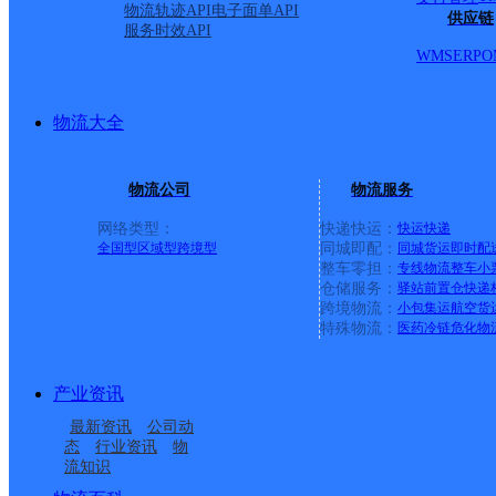
物流轨迹API
电子面单API
供应链
服务时效API
WMS
ERP
O
物流大全
物流公司
物流服务
网络类型：
快递快运：
快运
快递
全国型
区域型
跨境型
同城即配：
同城货运
即时配
整车零担：
专线物流
整车
小
仓储服务：
驿站
前置仓
快递
上一条：
广西梧州公司河西分部
跨境物流：
小包集运
航空货
特殊物流：
医药冷链
危化物
周边网点
产业资讯
安徽凤台县公司钱庙便
安徽凤台县公司刘集便
最新资讯
公司动
安徽凤台县公司开发区
安徽凤台县公司毛集分
民寄存分部
民寄存点分部
态
行业资讯
物
流知识
淮南凤台县
安徽凤台县公司桂集便
加油站便民寄存点
部