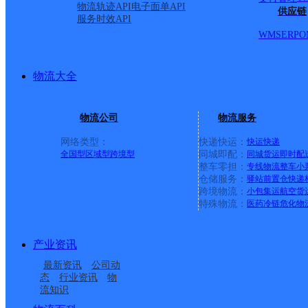
物流轨迹API
电子面单API
供应链
服务时效API
WMS
ERP
O
物流大全
物流公司
物流服务
网络类型：
快递快运：
快运
快递
全国型
区域型
跨境型
同城即配：
同城货运
即时配
整车零担：
专线物流
整车
小
仓储服务：
驿站
前置仓
快递
上一条：
中国邮政集团有限公司新疆维吾尔自治区叶城县乌
跨境物流：
小包集运
航空货
特殊物流：
医药冷链
危化物
周边网点
产业资讯
云南德钦县公司
迪庆德钦县
最新资讯
公司动
云南德钦县公司
德钦县佛山乡合作点
态
行业资讯
物
流知识
德钦县奔子栏镇合作点
德钦县佛山乡合作点
ID15664