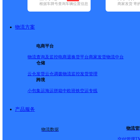
根据车牌号查询车辆位置信息
商家发货 寄
基本信息
所属快递：邮政国内
物流方案
所属区域：云南省-迪庆藏族自治州-德钦县
网点电话：
网点地址：德钦县云岭邮政所
电商平台
网点负责人：
物流查询及监控
电商退换货
平台商家发货
物流中台
仓储
派送范围
云仓发货
云仓调拨
物流监控
发货管理
跨境
-
小包集运
海运拼箱
中欧班铁
空运专线
产品服务
物流管
物流数据
T
交付管理