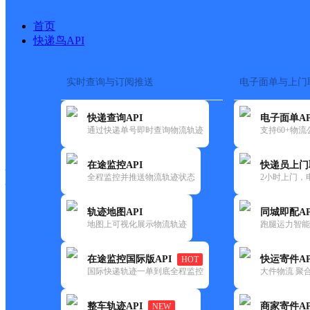
首页
快递鸟API
实时查询与订阅推送
电子面单与上门
搜索热词：
在途监控
快递查询API
电子面单AP
快递大全
快运大全
快递时效
通过快递单号即时查询物流轨迹
支持60+物
在途监控API
快递员上门
快递公司
全程监控并推送物流轨迹状态
2小时上门，
快递网点
电话大全
轨迹地图API
同城即配AP
地图上可视化展示物流轨迹
跑腿运力智能
邮政
云岭邮政所
在途监控国际版API
快运寄件AP
HOT
国内
国际快递轨迹一单到底全程监控
大件物流 聚合
更新时间：2021-12-03 00:00:00
整车轨迹API
商家寄件AP
NEW