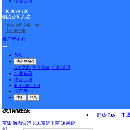
物流百科
德钦县霞若乡合作点
德钦县奔子栏镇合作点
ID15665
ID15664
拖顶邮政所
拖顶邮政所
ID15656
ID15665
400-8699-100
物流公司入驻
羊拉邮政所
佛山邮政所
物流公司入驻
物
霞若邮政所
燕门乡邮政所
流公司登录
接口API
推广者中心
注册/登录
快运查询
API接口文档
FAQ/帮助文档
快递鸟
宏行中运物流
首页
API接口
DEMO下载
快递鸟API
百世快运
邦
API文档
接入指南
价格说明
关于我们
德邦快递
高
产业资讯
物流百科
华企快运
环
公司介绍
企业动态
联系我们
法律声
400-8699-100
京东快运
聚
明
合作伙伴
快递鸟接口服务协议
用
推广者中心
户隐私政策
速佳达快运
注册
登录
易达快运
驿
友情链接
韵达快运
中
商派
海淘转运
FEC富润电商
递易智
能