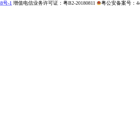
28号-1
增值电信业务许可证：粤B2-20180811
粤公安备案号：4403