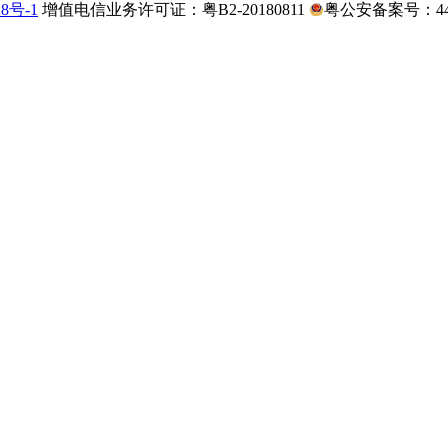
28号-1
增值电信业务许可证：粤B2-20180811
粤公安备案号：4403