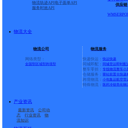
物流轨迹API
电子面单API
供应链
服务时效API
WMS
ERP
O
物流大全
物流公司
物流服务
网络类型：
快递快运：
快运
快递
全国型
区域型
跨境型
同城即配：
同城货运
即时配
整车零担：
专线物流
整车
小
仓储服务：
驿站
前置仓
快递
上一条：
横岗园山
跨境物流：
小包集运
航空货
特殊物流：
医药冷链
危化物
周边网点
产业资讯
福建龙岩市武平县公司
龙岩武平县
最新资讯
公司动
武平县民主乡合作点
武平菜鸟裹裹服务点
态
行业资讯
物
流知识
武平县桃溪镇合作点
UH龙岩武平
ID15725