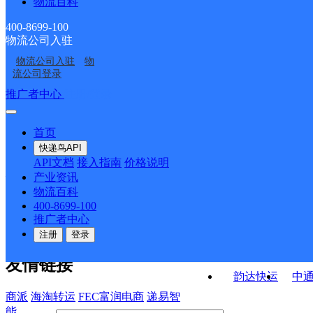
物流百科
武平县永平镇合作点
武平县东留镇合作点
ID15728
龙岩武平县城厢镇网点
武平县中山镇合作点
ID6186
ID6281
400-8699-100
物流公司入驻
武平县大禾镇合作点
龙岩武平县营业部
ID6201
物流公司入驻
物
武平县湘店乡合作点
福建龙岩武平公司
ID15731
流公司登录
ID7310
接口API
推广者中心
注册/登录
快运查询
API接口文档
FAQ/帮助文档
快递鸟
宏行中运物流
首页
API接口
DEMO下载
快递鸟API
百世快运
邦
API文档
接入指南
价格说明
关于我们
德邦快递
高
产业资讯
物流百科
华企快运
环
公司介绍
企业动态
联系我们
法律声
400-8699-100
京东快运
聚
明
合作伙伴
快递鸟接口服务协议
用
推广者中心
户隐私政策
速佳达快运
注册
登录
易达快运
驿
友情链接
韵达快运
中
商派
海淘转运
FEC富润电商
递易智
能