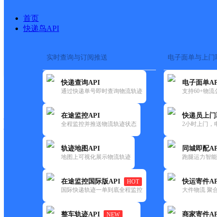
首页
快递鸟API
实时查询与订阅推送
电子面单与上门
搜索热词：
在途监控
快递查询API
电子面单AP
快递大全
快运大全
快递时效
通过快递单号即时查询物流轨迹
支持60+物
在途监控API
快递员上门
快递公司
全程监控并推送物流轨迹状态
2小时上门，
快递网点
电话大全
轨迹地图API
同城即配AP
地图上可视化展示物流轨迹
跑腿运力智能
德邦
武平县下坝乡合作点ID15730
在途监控国际版API
快运寄件AP
HOT
快递
国际快递轨迹一单到底全程监控
大件物流 聚合
更新时间：2022-07-12 00:00:00
整车轨迹API
商家寄件AP
NEW