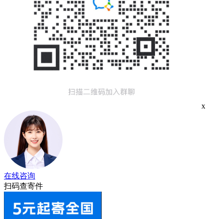
x
在线咨询
扫码查寄件