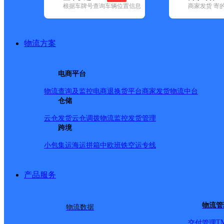
根据车牌号查询车辆位置信息
商家发货 寄
基本信息
所属快递：德邦快递
物流方案
所属区域：福建省-龙岩市-武平县
网点电话：
网点地址：福建省龙岩市武平县下坝乡沿河东路155号
电商平台
网点负责人：
物流查询及监控
电商退换货
平台商家发货
物流中台
仓储
派送范围
云仓发货
云仓调拨
物流监控
发货管理
跨境
-
小包集运
海运拼箱
中欧班铁
空运专线
产品服务
物流管
物流数据
T
交付管理