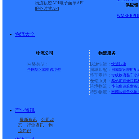
物流轨迹API
电子面单API
供应链
服务时效API
WMS
ERP
O
物流大全
物流公司
物流服务
网络类型：
快递快运：
快运
快递
全国型
区域型
跨境型
同城即配：
同城货运
即时配
整车零担：
专线物流
整车
小
仓储服务：
驿站
前置仓
快递
上一条：
义乌廿三里网点
跨境物流：
小包集运
航空货
特殊物流：
医药冷链
危化物
周边网点
产业资讯
酒泉
酒泉肃州区酒银路营业
最新资讯
公司动
酒泉肃州区酒嘉国际物
酒泉肃州区网点
部
态
行业资讯
物
流知识
酒泉肃州区飞翔路营业
世纪广场邮政所
流园区营业部