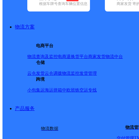
根据车牌号查询车辆位置信息
商家发货 寄
基本信息
所属快递：百世快递
物流方案
所属区域：甘肃省-酒泉市-肃州区
网点电话：
网点地址：酒泉市肃州区建设路100号
电商平台
网点负责人：
物流查询及监控
电商退换货
平台商家发货
物流中台
仓储
派送范围
云仓发货
云仓调拨
物流监控
发货管理
跨境
雄关路单号7；9；11号；西大街南侧；东大街单号；公园
小包集运
海运拼箱
中欧班铁
空运专线
巷；小西街；专属街；南市街；沙井巷；西文化街；平等
路；南后街；富强路；建设路；龙腾路；盘旋中路单号；
产品服务
物流管
物流数据
T
交付管理