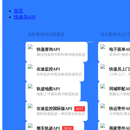
首页
快递鸟API
实时查询与订阅推送
电子面单与上门
搜索热词：
在途监控
快递查询API
电子面单AP
快递大全
快运大全
快递时效
通过快递单号即时查询物流轨迹
支持60+物
在途监控API
快递员上门
快递公司
全程监控并推送物流轨迹状态
2小时上门，
快递网点
电话大全
轨迹地图API
同城即配AP
地图上可视化展示物流轨迹
跑腿运力智能
百世
酒泉南关分部
在途监控国际版API
快运寄件AP
HOT
快递
国际快递轨迹一单到底全程监控
大件物流 聚合
更新时间：2021-11-26 00:00:00
整车轨迹API
商家寄件AP
NEW