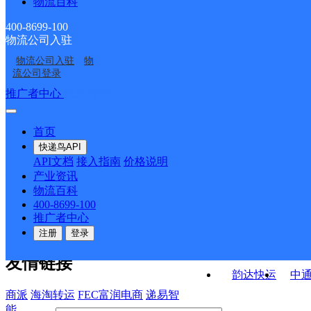
物流百科
东关邮政所
新世纪邮政所
部
西关邮政所
总寨邮政所
400-8699-100
物流公司入驻
黄泥堡邮政所
清水堡邮政所
物流公司入驻
物
东洞邮政所
上坝邮政所
流公司登录
接口API
推广者中心
注册/登录
快运查询
API接口文档
FAQ/帮助文档
快递鸟
宏行中运物流
首页
API接口
DEMO下载
快递鸟API
百世快运
邦
API文档
接入指南
价格说明
关于我们
德邦快递
高
产业资讯
物流百科
华企快运
环
公司介绍
企业动态
联系我们
法律声
400-8699-100
京东快运
聚
明
合作伙伴
快递鸟接口服务协议
用
推广者中心
户隐私政策
速佳达快运
注册
登录
易达快运
驿
友情链接
韵达快运
中
商派
海淘转运
FEC富润电商
递易智
能