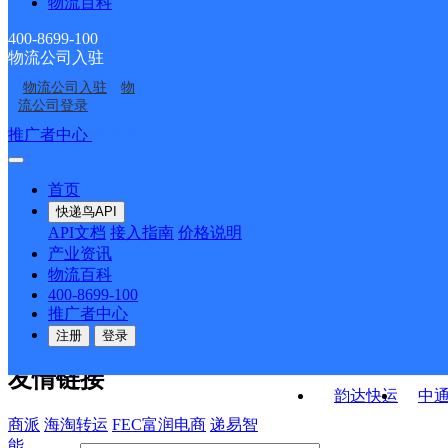
物流百科
东关邮政所
新世纪邮政所
部
西关邮政所
总寨邮政所
400-8699-100
物流公司入驻
黄泥堡邮政所
清水堡邮政所
物流公司入驻
物
上坝邮政所
南苑邮政所
流公司登录
接口API
推广者中心
注册/登录
快运查询
API接口文档
FAQ/帮助文档
快递鸟
宏行中运物流
首页
API接口
DEMO下载
快递鸟API
百世快运
邦
API文档
接入指南
价格说明
关于我们
德邦快递
高
产业资讯
物流百科
华企快运
环
公司介绍
企业动态
联系我们
法律声
400-8699-100
京东快运
聚
明
合作伙伴
快递鸟接口服务协议
用
推广者中心
户隐私政策
速佳达快运
注册
登录
易达快运
驿
友情链接
韵达快运
中
商派
海淘转运
FEC富润电商
递易智
能