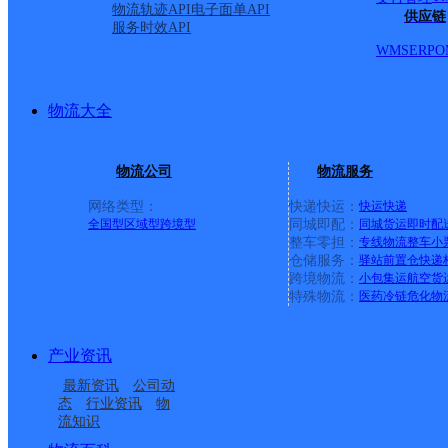
物流轨迹API
电子面单API
供应链
服务时效API
WMS
ERP
O
物流大全
物流公司
物流服务
网络类型：
快递快运：
快运
快递
全国型
区域型
跨境型
同城即配：
同城货运
即时配
整车零担：
专线物流
整车
小
仓储服务：
驿站
前置仓
快递
上一条：
中国邮政集团有限公司新疆维吾尔自治区叶城县乌
跨境物流：
小包集运
航空货
特殊物流：
医药冷链
危化物
周边网点
产业资讯
酒泉
酒泉肃州区酒银路营业
最新资讯
公司动
酒泉肃州区酒嘉国际物
酒泉肃州区网点
部
态
行业资讯
物
流知识
酒泉肃州区飞翔路营业
世纪广场邮政所
流园区营业部