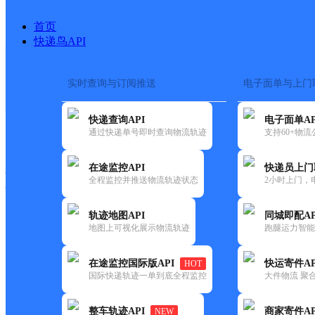
首页
快递鸟API
实时查询与订阅推送
电子面单与上门
搜索热词：
在途监控
快递查询API
电子面单AP
快递大全
快运大全
快递时效
通过快递单号即时查询物流轨迹
支持60+物
在途监控API
快递员上门
快递公司
全程监控并推送物流轨迹状态
2小时上门，
快递网点
电话大全
轨迹地图API
同城即配AP
地图上可视化展示物流轨迹
跑腿运力智能
邮政
银达邮政所
在途监控国际版API
快运寄件AP
HOT
国内
国际快递轨迹一单到底全程监控
大件物流 聚合
更新时间：2021-12-03 00:00:00
整车轨迹API
商家寄件AP
NEW