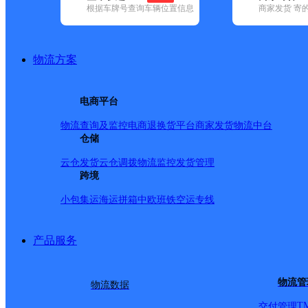
根据车牌号查询车辆位置信息
商家发货 寄
基本信息
所属快递：邮政国内
物流方案
所属区域：甘肃省-酒泉市-肃州区
网点电话：
网点地址：甘肃省酒泉市肃州区银达小街
电商平台
网点负责人：
物流查询及监控
电商退换货
平台商家发货
物流中台
仓储
派送范围
云仓发货
云仓调拨
物流监控
发货管理
跨境
-
小包集运
海运拼箱
中欧班铁
空运专线
产品服务
物流管
物流数据
T
交付管理