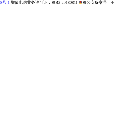
28号-1
增值电信业务许可证：粤B2-20180811
粤公安备案号：4403