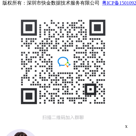
版权所有：深圳市快金数据技术服务有限公司
粤ICP备150109
x