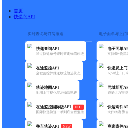
首页
快递鸟API
实时查询与订阅推送
电子面单与上门
搜索热词：
快递查询API
电子面单AP
快递大全
快运大全
快递时效
通过快递单号即时查询物流轨迹
支持60+物
在途监控API
快递员上门
快递公司
全程监控并推送物流轨迹状态
2小时上门，
快递网点
电话大全
轨迹地图API
同城即配AP
地图上可视化展示物流轨迹
跑腿运力智能
邮政
新世纪邮政所
在途监控国际版API
快运寄件AP
HOT
国内
国际快递轨迹一单到底全程监控
大件物流 聚合
更新时间：2021-12-03 00:00:00
整车轨迹API
商家寄件AP
NEW