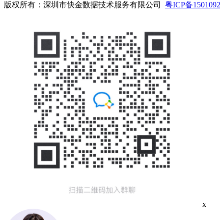
版权所有：深圳市快金数据技术服务有限公司
粤ICP备150109
x