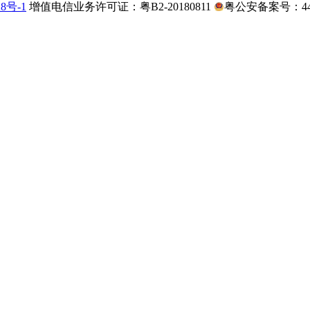
28号-1
增值电信业务许可证：粤B2-20180811
粤公安备案号：4403