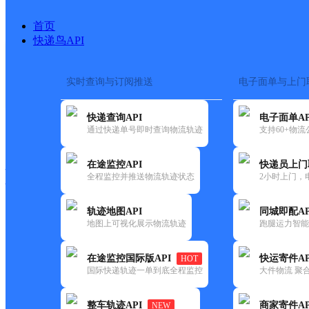
首页
快递鸟API
实时查询与订阅推送
电子面单与上门
搜索热词：
快递查询API
电子面单AP
快递大全
快运大全
快递时效
通过快递单号即时查询物流轨迹
支持60+物
在途监控API
快递员上门
快递公司
全程监控并推送物流轨迹状态
2小时上门，
快递网点
电话大全
轨迹地图API
同城即配AP
地图上可视化展示物流轨迹
跑腿运力智能
德邦
昌吉市兵团共青团农场合作点ID1
在途监控国际版API
快运寄件AP
HOT
快递
国际快递轨迹一单到底全程监控
大件物流 聚合
更新时间：2022-07-12 00:00:00
整车轨迹API
商家寄件AP
NEW