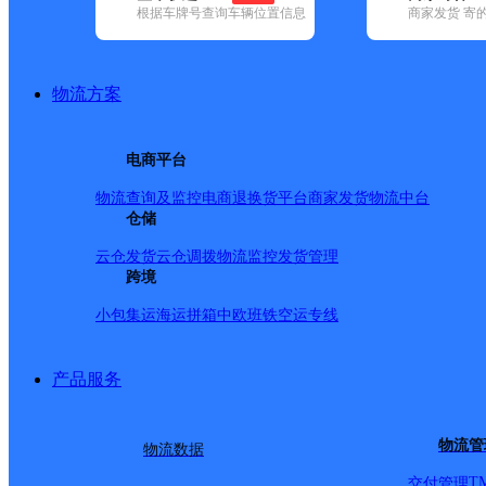
根据车牌号查询车辆位置信息
商家发货 寄
基本信息
所属快递：德邦快递
物流方案
所属区域：新疆维吾尔自治区-克孜勒苏柯尔克孜自治州-阿
网点电话：
网点地址：新疆维吾尔自治区昌吉回族自治州吉木萨尔县
电商平台
网点负责人：
物流查询及监控
电商退换货
平台商家发货
物流中台
仓储
派送范围
云仓发货
云仓调拨
物流监控
发货管理
跨境
-
小包集运
海运拼箱
中欧班铁
空运专线
产品服务
物流管
物流数据
T
交付管理