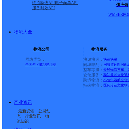
物流轨迹API
电子面单API
供应链
服务时效API
WMS
ERP
O
物流大全
物流公司
物流服务
网络类型：
快递快运：
快运
快递
全国型
区域型
跨境型
同城即配：
同城货运
即时配
整车零担：
专线物流
整车
小
仓储服务：
驿站
前置仓
快递
上一条：
横岗园山
跨境物流：
小包集运
航空货
特殊物流：
医药冷链
危化物
周边网点
产业资讯
乌鲁木齐西山农场
五家渠
最新资讯
公司动
克州阿图什
库车县新城街道合作点
态
行业资讯
物
流知识
吉木萨尔县兵团农六师
奎屯市团结路街道合作
ID12219