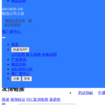
物流百科
新和县桑塔木农场合作
新疆阿合奇县公司
红旗农场合作点ID12193
点ID3414
乌鲁木齐沙依巴克区雅
克州阿图什营业部
点ID12650
400-8699-100
物流公司入驻
阜康市兵团二二二团农
昌吉市兵团共青团农场
山北路营业部
物流公司入驻
物
喀什岳普湖县营业部
中心村邮政所
场合作点ID12230
合作点ID12655
流公司登录
接口API
推广者中心
注册/登录
快运查询
API接口文档
FAQ/帮助文档
快递鸟
宏行中运物流
首页
API接口
DEMO下载
快递鸟API
百世快运
邦
API文档
接入指南
价格说明
关于我们
德邦快递
高
产业资讯
物流百科
华企快运
环
公司介绍
企业动态
联系我们
法律声
400-8699-100
京东快运
聚
明
合作伙伴
快递鸟接口服务协议
用
推广者中心
户隐私政策
速佳达快运
注册
登录
易达快运
驿
友情链接
韵达快运
中
商派
海淘转运
FEC富润电商
递易智
能