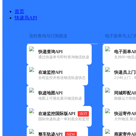
首页
快递鸟API
实时查询与订阅推送
电子面单与上门
搜索热词：
在途监控
快递查询API
电子面单AP
快递大全
快运大全
快递时效
通过快递单号即时查询物流轨迹
支持60+物
在途监控API
快递员上门
快递公司
全程监控并推送物流轨迹状态
2小时上门，
快递网点
电话大全
轨迹地图API
同城即配AP
地图上可视化展示物流轨迹
跑腿运力智能
德邦
吉木萨尔县兵团农六师红旗农场合
在途监控国际版API
快运寄件AP
HOT
快递
国际快递轨迹一单到底全程监控
大件物流 聚合
更新时间：2022-07-12 00:00:00
整车轨迹API
商家寄件AP
NEW