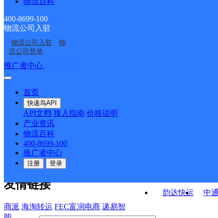
物流百科
新和县桑塔木农场合作
新疆阿合奇县公司
红旗农场合作点ID12193
点ID3414
乌鲁木齐沙依巴克区雅
克州阿图什营业部
点ID12650
400-8699-100
物流公司入驻
阜康市兵团二二二团农
昌吉市兵团共青团农场
山北路营业部
物流公司入驻
物
喀什岳普湖县营业部
中心村邮政所
场合作点ID12230
合作点ID12655
流公司登录
接口API
推广者中心
注册/登录
快运查询
API接口文档
FAQ/帮助文档
快递鸟
宏行中运物流
首页
API接口
DEMO下载
快递鸟API
百世快运
邦
API文档
接入指南
价格说明
关于我们
德邦快递
高
产业资讯
物流百科
华企快运
环
公司介绍
企业动态
联系我们
法律声
400-8699-100
京东快运
聚
明
合作伙伴
快递鸟接口服务协议
用
推广者中心
户隐私政策
速佳达快运
注册
登录
易达快运
驿
友情链接
韵达快运
中
商派
海淘转运
FEC富润电商
递易智
能