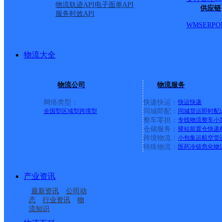
物流轨迹API
电子面单API
供应链
服务时效API
WMS
ERP
O
物流大全
物流公司
物流服务
网络类型：
快递快运：
快运
快递
全国型
区域型
跨境型
同城即配：
同城货运
即时配
整车零担：
专线物流
整车
小
仓储服务：
驿站
前置仓
快递
上一条：
广西梧州公司河西分部
跨境物流：
小包集运
航空货
特殊物流：
医药冷链
危化物
周边网点
产业资讯
五家渠
伊犁特克斯县
最新资讯
公司动
库车县新城街道合作点
乌鲁木齐天山区延安路
态
行业资讯
物
流知识
吉木萨尔县兵团农六师
奎屯市团结路街道合作
ID12219
营业部