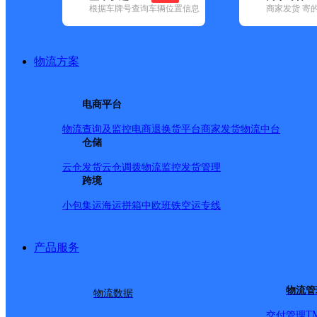
根据车牌号查询车辆位置信息
商家发货 寄
基本信息
所属快递：中通快递
物流方案
所属区域：新疆维吾尔自治区-克孜勒苏柯尔克孜自治州-阿
网点电话：
网点地址：西山农场聚兴街270号中通快递（西山农场营业
电商平台
网点负责人：
物流查询及监控
电商退换货
平台商家发货
物流中台
仓储
派送范围
云仓发货
云仓调拨
物流监控
发货管理
跨境
向心东街777号武警支队，阳光西玉，阳光佳苑一期、阳
小包集运
海运拼箱
中欧班铁
空运专线
花园，翰林佳苑，西山农场范围全部，兵团物流园，兵团
西山农场新疆教育学院（亚心校区），西山农场新疆科信
产品服务
物流管
物流数据
T
交付管理