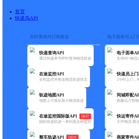
首页
快递鸟API
实时查询与订阅推送
电子面单与上门
搜索热词：
在途监控
快递查询API
电子面单AP
快递大全
快运大全
快递时效
通过快递单号即时查询物流轨迹
支持60+物
在途监控API
快递员上门
快递公司
全程监控并推送物流轨迹状态
2小时上门，
快递网点
电话大全
轨迹地图API
同城即配AP
地图上可视化展示物流轨迹
跑腿运力智能
中通
乌鲁木齐西山农场
在途监控国际版API
快运寄件AP
HOT
快递
国际快递轨迹一单到底全程监控
大件物流 聚合
更新时间：2022-07-14 00:00:00
整车轨迹API
商家寄件AP
NEW