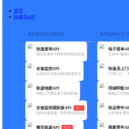
首页
快递鸟API
实时查询与订阅推送
电子面单与上门
搜索热词：
在途监控
快递查询API
电子面单AP
快递大全
快运大全
快递时效
通过快递单号即时查询物流轨迹
支持60+物
在途监控API
快递员上门
快递公司
全程监控并推送物流轨迹状态
2小时上门，
快递网点
电话大全
轨迹地图API
同城即配AP
地图上可视化展示物流轨迹
跑腿运力智能
德邦
乐至县通旅镇合作点ID15383
在途监控国际版API
快运寄件AP
HOT
快递
国际快递轨迹一单到底全程监控
大件物流 聚合
更新时间：2022-07-12 00:00:00
整车轨迹API
商家寄件AP
NEW