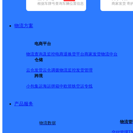
根据车牌号查询车辆位置信息
商家发货 寄
基本信息
所属快递：德邦快递
物流方案
所属区域：四川省-资阳市-乐至县
网点电话：
网点地址：四川省资阳市乐至县通旅镇通旅镇邮电局
电商平台
网点负责人：
物流查询及监控
电商退换货
平台商家发货
物流中台
仓储
派送范围
云仓发货
云仓调拨
物流监控
发货管理
跨境
-
小包集运
海运拼箱
中欧班铁
空运专线
产品服务
物流管
物流数据
T
交付管理