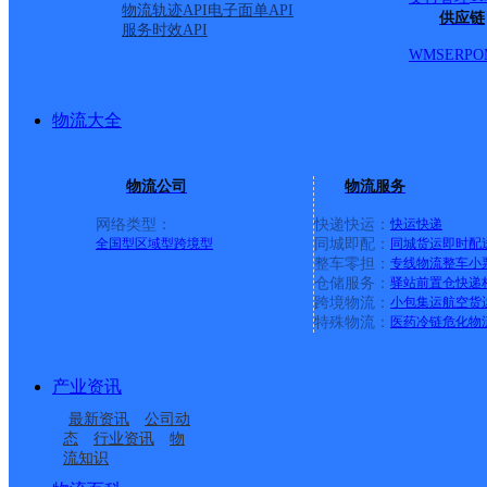
物流轨迹API
电子面单API
供应链
服务时效API
WMS
ERP
O
物流大全
物流公司
物流服务
网络类型：
快递快运：
快运
快递
全国型
区域型
跨境型
同城即配：
同城货运
即时配
整车零担：
专线物流
整车
小
仓储服务：
驿站
前置仓
快递
上一条：
横岗园山
跨境物流：
小包集运
航空货
特殊物流：
医药冷链
危化物
周边网点
产业资讯
四川乐至县公司
资阳乐至县
最新资讯
公司动
乐至县中天镇合作点
乐至县放生乡合作点
态
行业资讯
物
流知识
乐至县全胜乡合作点
乐至县中和场镇合作点
ID10236
ID11508