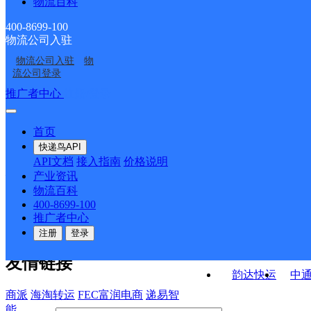
物流百科
乐至县石佛镇合作点
乐至县双河场乡合作点
ID11135
ID11518
乐至县龙溪乡合作点
资阳乐至县营业部
ID9992
ID9990
400-8699-100
物流公司入驻
乐至县金顺镇合作点
乐至县高寺镇合作点
ID9988
物流公司入驻
物
乐至县良安人民街邮政
乐至县龙溪邮政所
ID10112
ID10977
流公司登录
支局
接口API
推广者中心
注册/登录
快运查询
API接口文档
FAQ/帮助文档
快递鸟
宏行中运物流
首页
API接口
DEMO下载
快递鸟API
百世快运
邦
API文档
接入指南
价格说明
关于我们
德邦快递
高
产业资讯
物流百科
华企快运
环
公司介绍
企业动态
联系我们
法律声
400-8699-100
京东快运
聚
明
合作伙伴
快递鸟接口服务协议
用
推广者中心
户隐私政策
速佳达快运
注册
登录
易达快运
驿
友情链接
韵达快运
中
商派
海淘转运
FEC富润电商
递易智
能