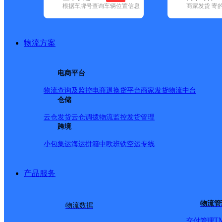
根据车牌号查询车辆位置信息
商家发货 寄
基本信息
所属快递：德邦快递
物流方案
所属区域：四川省-资阳市-乐至县
网点电话：
网点地址：四川省资阳市乐至县石佛镇石佛镇邮电局
电商平台
网点负责人：
物流查询及监控
电商退换货
平台商家发货
物流中台
仓储
派送范围
云仓发货
云仓调拨
物流监控
发货管理
跨境
-
小包集运
海运拼箱
中欧班铁
空运专线
产品服务
物流管
物流数据
T
交付管理