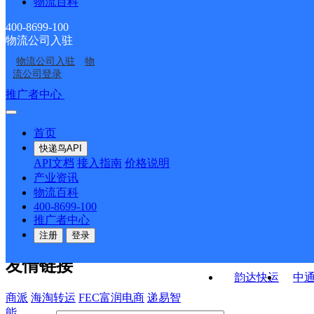
物流百科
乐至县双河场乡合作点
乐至县良安镇合作点
ID11135
ID11518
乐至县通旅镇合作点
资阳乐至县营业部
ID9990
ID11136
400-8699-100
物流公司入驻
乐至县金顺镇合作点
乐至县高寺镇合作点
ID15383
物流公司入驻
物
乐至县良安人民街邮政
乐至县龙溪邮政所
ID10112
ID10977
流公司登录
支局
接口API
推广者中心
注册/登录
快运查询
API接口文档
FAQ/帮助文档
快递鸟
宏行中运物流
首页
API接口
DEMO下载
快递鸟API
百世快运
邦
API文档
接入指南
价格说明
关于我们
德邦快递
高
产业资讯
物流百科
华企快运
环
公司介绍
企业动态
联系我们
法律声
400-8699-100
京东快运
聚
明
合作伙伴
快递鸟接口服务协议
用
推广者中心
户隐私政策
速佳达快运
注册
登录
易达快运
驿
友情链接
韵达快运
中
商派
海淘转运
FEC富润电商
递易智
能