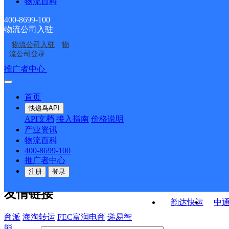
物流百科
乐至县双河场乡合作点
乐至县良安镇合作点
ID11135
乐至县通旅镇合作点
资阳乐至县营业部
ID9990
ID11136
400-8699-100
物流公司入驻
乐至县金顺镇合作点
乐至县高寺镇合作点
ID15383
物流公司入驻
物
乐至县良安人民街邮政
乐至县龙溪邮政所
ID10112
ID10977
流公司登录
支局
接口API
推广者中心
注册/登录
快运查询
API接口文档
FAQ/帮助文档
快递鸟
宏行中运物流
首页
API接口
DEMO下载
快递鸟API
百世快运
邦
API文档
接入指南
价格说明
关于我们
德邦快递
高
产业资讯
物流百科
华企快运
环
公司介绍
企业动态
联系我们
法律声
400-8699-100
京东快运
聚
明
合作伙伴
快递鸟接口服务协议
用
推广者中心
户隐私政策
速佳达快运
注册
登录
易达快运
驿
友情链接
韵达快运
中
商派
海淘转运
FEC富润电商
递易智
能