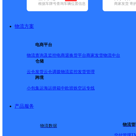
根据车牌号查询车辆位置信息
商家发货 寄
基本信息
所属快递：德邦快递
物流方案
所属区域：四川省-资阳市-乐至县
网点电话：
网点地址：四川省资阳市乐至县中和场镇中和政府街
电商平台
网点负责人：
物流查询及监控
电商退换货
平台商家发货
物流中台
仓储
派送范围
云仓发货
云仓调拨
物流监控
发货管理
跨境
-
小包集运
海运拼箱
中欧班铁
空运专线
产品服务
物流管
物流数据
T
交付管理