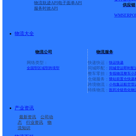
物流轨迹API
电子面单API
供应链
服务时效API
WMS
ERP
O
物流大全
物流公司
物流服务
网络类型：
快递快运：
快运
快递
全国型
区域型
跨境型
同城即配：
同城货运
即时配
整车零担：
专线物流
整车
小
仓储服务：
驿站
前置仓
快递
上一条：
横岗园山
跨境物流：
小包集运
航空货
特殊物流：
医药冷链
危化物
周边网点
产业资讯
四川乐至县公司
资阳乐至县
最新资讯
公司动
乐至县中天镇合作点
乐至县放生乡合作点
态
行业资讯
物
流知识
乐至县全胜乡合作点
四川乐至县公司
ID10236
ID11508