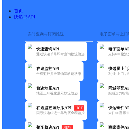
首页
快递鸟API
实时查询与订阅推送
电子面单与上门
搜索热词：
在途监控
快递查询API
电子面单AP
快递大全
快运大全
快递时效
通过快递单号即时查询物流轨迹
支持60+物
在途监控API
快递员上门
快递公司
全程监控并推送物流轨迹状态
2小时上门，
快递网点
电话大全
轨迹地图API
同城即配AP
地图上可视化展示物流轨迹
跑腿运力智能
德邦
乐至县中和场镇合作点ID11518
在途监控国际版API
快运寄件AP
HOT
快递
国际快递轨迹一单到底全程监控
大件物流 聚合
更新时间：2022-07-12 00:00:00
整车轨迹API
商家寄件AP
NEW