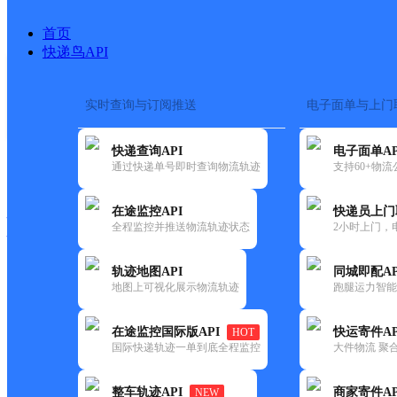
首页
快递鸟API
实时查询与订阅推送
电子面单与上门
搜索热词：
在途监控
快递查询API
电子面单AP
快递大全
快运大全
快递时效
通过快递单号即时查询物流轨迹
支持60+物
在途监控API
快递员上门
快递公司
全程监控并推送物流轨迹状态
2小时上门，
快递网点
电话大全
轨迹地图API
同城即配AP
地图上可视化展示物流轨迹
跑腿运力智能
极兔
北京大兴西红门网点
在途监控国际版API
快运寄件AP
HOT
速递
国际快递轨迹一单到底全程监控
大件物流 聚合
更新时间：2021-11-26 00:00:00
整车轨迹API
商家寄件AP
NEW