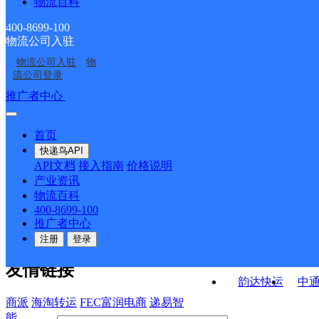
物流百科
华北顺达公司亦庄康定
华北大兴区礼贤公司
航城分部
建欣苑服务部
华北大兴区庞各庄公司
北京大兴南五环外中通
街十三号寄存点分部
400-8699-100
物流公司入驻
北京大兴清源
华北大兴区黄村公司杨
薛营便民服务站
物流公司入驻
物
华北大兴区天宫院公司
北京大兴狼垡
各庄便民寄存点分部
流公司登录
义和庄分部
接口API
推广者中心
注册/登录
快运查询
API接口文档
FAQ/帮助文档
快递鸟
宏行中运物流
首页
API接口
DEMO下载
快递鸟API
百世快运
邦
API文档
接入指南
价格说明
关于我们
德邦快递
高
产业资讯
物流百科
华企快运
环
公司介绍
企业动态
联系我们
法律声
400-8699-100
京东快运
聚
明
合作伙伴
快递鸟接口服务协议
用
推广者中心
户隐私政策
速佳达快运
注册
登录
易达快运
驿
友情链接
韵达快运
中
商派
海淘转运
FEC富润电商
递易智
能