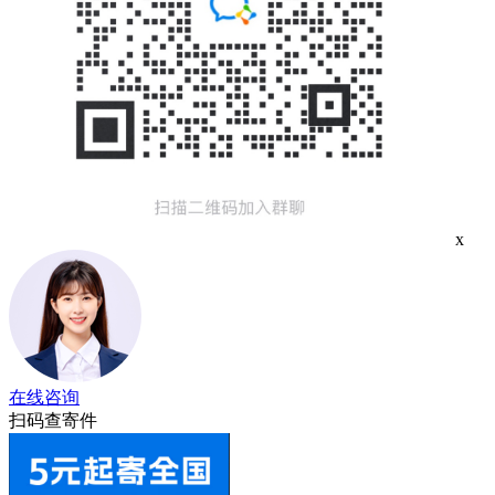
x
在线咨询
扫码查寄件