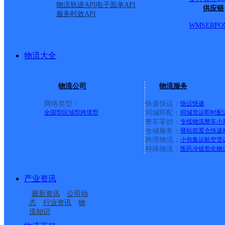
物流轨迹API
电子面单API
供应链
服务时效API
WMS
ERP
O
物流大全
物流公司
物流服务
网络类型：
快递快运：
快运
快递
全国型
区域型
跨境型
同城即配：
同城货运
即时配
整车零担：
专线物流
整车
小
仓储服务：
驿站
前置仓
快递
上一条：
义乌廿三里网点
跨境物流：
小包集运
航空货
特殊物流：
医药冷链
危化物
周边网点
产业资讯
华北大兴区黄村公司一
华北大兴区黄村公司首
最新资讯
公司动
亦庄开发区
华北大兴区黄村公司桂
品嘉园分部
地浣溪谷分部
态
行业资讯
物
流知识
华北大兴区礼贤公司新
华北主城区公司丰台区
村分部