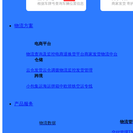
根据车牌号查询车辆位置信息
商家发货 寄
基本信息
所属快递：极兔速递
物流方案
所属区域：北京市-北京市-大兴区
网点电话：
网点地址：黄村镇观音寺街道新居里底商
电商平台
网点负责人：
物流查询及监控
电商退换货
平台商家发货
物流中台
仓储
派送范围
云仓发货
云仓调拨
物流监控
发货管理
跨境
小包集运
海运拼箱
中欧班铁
空运专线
产品服务
物流管
物流数据
T
交付管理