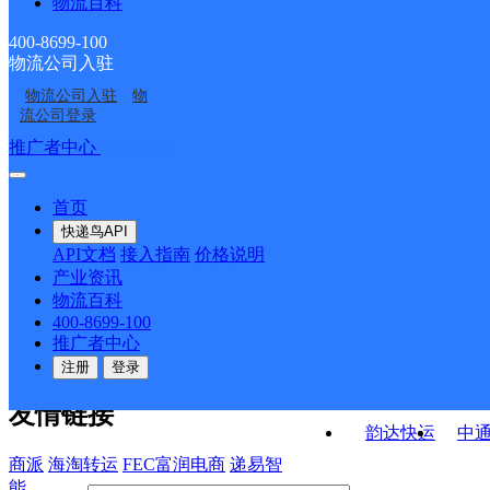
物流百科
华北顺达公司亦庄康定
华北大兴区礼贤公司
航城分部
建欣苑服务部
华北大兴区庞各庄公司
北京大兴瀛海
街十三号寄存点分部
400-8699-100
物流公司入驻
华北大兴区黄村公司杨
华北大兴区黄村公司青
薛营便民服务站
物流公司入驻
物
北京大兴狼垡
华北大兴区庞各庄公司
各庄便民寄存点分部
云店分部
流公司登录
众美公馆便民服务站
接口API
推广者中心
注册/登录
快运查询
API接口文档
FAQ/帮助文档
快递鸟
宏行中运物流
首页
API接口
DEMO下载
快递鸟API
百世快运
邦
API文档
接入指南
价格说明
关于我们
德邦快递
高
产业资讯
物流百科
华企快运
环
公司介绍
企业动态
联系我们
法律声
400-8699-100
京东快运
聚
明
合作伙伴
快递鸟接口服务协议
用
推广者中心
户隐私政策
速佳达快运
注册
登录
易达快运
驿
友情链接
韵达快运
中
商派
海淘转运
FEC富润电商
递易智
能