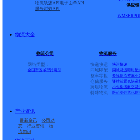
物流轨迹API
电子面单API
供应链
服务时效API
WMS
ERP
O
物流大全
物流公司
物流服务
网络类型：
快递快运：
快运
快递
全国型
区域型
跨境型
同城即配：
同城货运
即时配
整车零担：
专线物流
整车
小
仓储服务：
驿站
前置仓
快递
上一条：
广西梧州公司河西分部
跨境物流：
小包集运
航空货
特殊物流：
医药冷链
危化物
周边网点
产业资讯
华北大兴区黄村公司一
华北大兴区黄村公司首
最新资讯
公司动
亦庄开发区
华北大兴区黄村公司桂
品嘉园分部
地浣溪谷分部
态
行业资讯
物
流知识
华北大兴区礼贤公司新
华北主城区公司丰台区
村分部