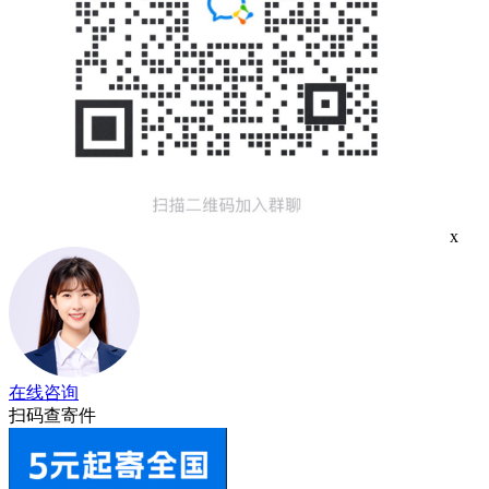
x
在线咨询
扫码查寄件