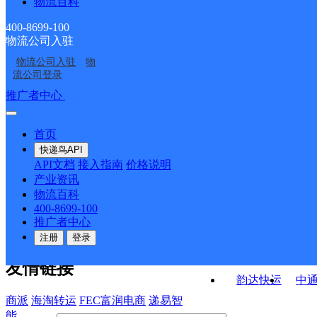
物流百科
山西文水县公司文东新
山西文水县公司凤城便
分部
部
山西文水县公司西槽头
山西文水县公司
区分部
民寄存点分部
400-8699-100
物流公司入驻
文水县凤城镇合作点
文水县凤城镇合作点
乡裴会村分部
物流公司入驻
物
文水县凤城镇合作点
山西文水县公司
ID13957
ID7450
流公司登录
ID6859
接口API
推广者中心
注册/登录
快运查询
API接口文档
FAQ/帮助文档
快递鸟
宏行中运物流
首页
API接口
DEMO下载
快递鸟API
百世快运
邦
API文档
接入指南
价格说明
关于我们
德邦快递
高
产业资讯
物流百科
华企快运
环
公司介绍
企业动态
联系我们
法律声
400-8699-100
京东快运
聚
明
合作伙伴
快递鸟接口服务协议
用
推广者中心
户隐私政策
速佳达快运
注册
登录
易达快运
驿
友情链接
韵达快运
中
商派
海淘转运
FEC富润电商
递易智
能