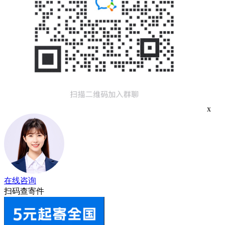
x
在线咨询
扫码查寄件