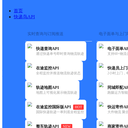
首页
快递鸟API
实时查询与订阅推送
电子面单与上门
搜索热词：
在途监控
快递查询API
电子面单AP
快递大全
快运大全
快递时效
通过快递单号即时查询物流轨迹
支持60+物
在途监控API
快递员上门
快递公司
全程监控并推送物流轨迹状态
2小时上门，
快递网点
电话大全
轨迹地图API
同城即配AP
地图上可视化展示物流轨迹
跑腿运力智能
中通
吕梁文水县
在途监控国际版API
快运寄件AP
HOT
快递
国际快递轨迹一单到底全程监控
大件物流 聚合
更新时间：2022-07-14 00:00:00
整车轨迹API
商家寄件AP
NEW