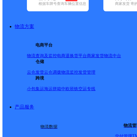
根据车牌号查询车辆位置信息
商家发货 寄
基本信息
所属快递：中通快递
物流方案
所属区域：山西省-吕梁市-文水县
网点电话：
网点地址：新汽车站北60米路西新起点训练场院
电商平台
网点负责人：
物流查询及监控
电商退换货
平台商家发货
物流中台
仓储
派送范围
云仓发货
云仓调拨
物流监控
发货管理
跨境
文水县城东街，西街，南街，北街，私平，南关，韩村。 
小包集运
海运拼箱
中欧班铁
空运专线
村正街，新华路。北二环路口富安园小区，凤翔苑小区，
区，凯奇花园，阳光花园，岳青园，西街小区，南街小区，
产品服务
杰 电话：0358-3435158 手机：15303586758 地
送范围：南庄镇政府，医院，南庄镇中学，小学。 不派送
物流管
物流数据
水县北张乡 负责人：徐文婷 电话：0358-3056615 手机：1
T
交付管理