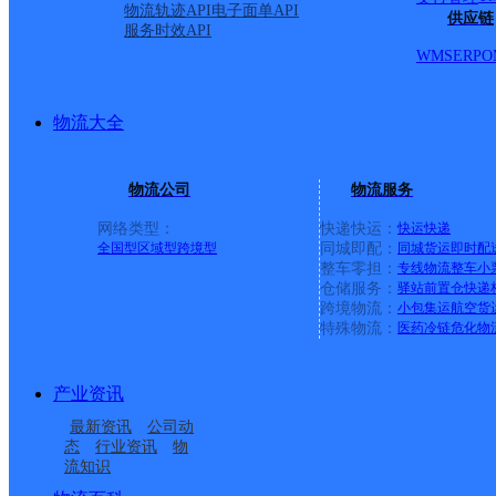
乡政府，医院，1-50号。 不派送范围：被张村，南张村
物流轨迹API
电子面单API
供应链
服务时效API
宜亭村，武村，郑家庄村，苏家堡村。
WMS
ERP
O
物流大全
物流公司
物流服务
网络类型：
快递快运：
快运
快递
全国型
区域型
跨境型
同城即配：
同城货运
即时配
整车零担：
专线物流
整车
小
仓储服务：
驿站
前置仓
快递
上一条：
广西梧州公司河西分部
跨境物流：
小包集运
航空货
特殊物流：
医药冷链
危化物
周边网点
产业资讯
山西文水县公司孝义镇
山西文水县公司胡兰镇
最新资讯
公司动
山西文水县公司开栅镇
山西文水县公司南安镇
分部
分部
态
行业资讯
物
流知识
山西文水县公司南庄镇
山西文水县公司神堂分
寄存点分部
三南分部