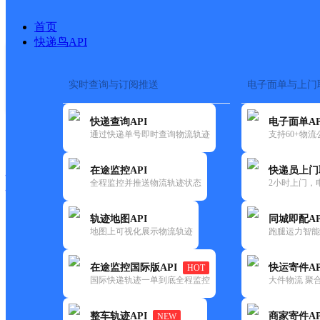
首页
快递鸟API
实时查询与订阅推送
电子面单与上门
搜索热词：
快递查询API
电子面单AP
快递大全
快运大全
快递时效
通过快递单号即时查询物流轨迹
支持60+物
在途监控API
快递员上门
快递公司
全程监控并推送物流轨迹状态
2小时上门，
快递网点
电话大全
轨迹地图API
同城即配AP
地图上可视化展示物流轨迹
跑腿运力智能
韵达
山西文水县公司胡兰镇分部
在途监控国际版API
快运寄件AP
HOT
速递
国际快递轨迹一单到底全程监控
大件物流 聚合
更新时间：2022-07-14 00:00:00
整车轨迹API
商家寄件AP
NEW