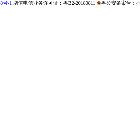
28号-1
增值电信业务许可证：粤B2-20180811
粤公安备案号：4403