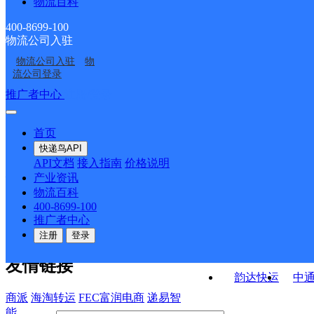
物流百科
吉林白山青松路公司通
吉林白山青松路公司星
兴大厦KH分部
货庄KH分部
白山浑江区乡镇代理营
白山浑江区青松路营业
沟寄存点
泰花园KH分部
400-8699-100
物流公司入驻
白山市浑江区网点
特产城服务点
业部
部
物流公司入驻
物
三道沟邮政所
山货庄邮政支局
流公司登录
接口API
推广者中心
注册/登录
快运查询
API接口文档
FAQ/帮助文档
快递鸟
宏行中运物流
首页
API接口
DEMO下载
快递鸟API
百世快运
邦
API文档
接入指南
价格说明
关于我们
德邦快递
高
产业资讯
物流百科
华企快运
环
公司介绍
企业动态
联系我们
法律声
400-8699-100
京东快运
聚
明
合作伙伴
快递鸟接口服务协议
用
推广者中心
户隐私政策
速佳达快运
注册
登录
易达快运
驿
友情链接
韵达快运
中
商派
海淘转运
FEC富润电商
递易智
能