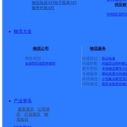
物流轨迹API
电子面单API
供应链
服务时效API
WMS
ERP
O
物流大全
物流公司
物流服务
网络类型：
快递快运：
快运
快递
全国型
区域型
跨境型
同城即配：
同城货运
即时配
整车零担：
专线物流
整车
小
仓储服务：
驿站
前置仓
快递
上一条：
义乌廿三里网点
跨境物流：
小包集运
航空货
特殊物流：
医药冷链
危化物
周边网点
产业资讯
吉林白山青松路公司红
吉林白山青松路公司
最新资讯
公司动
吉林白山青松路公司三
白山
五委KH分部
态
行业资讯
物
流知识
吉林白山青松路公司合
吉林白山青松路公司山
道沟寄存点