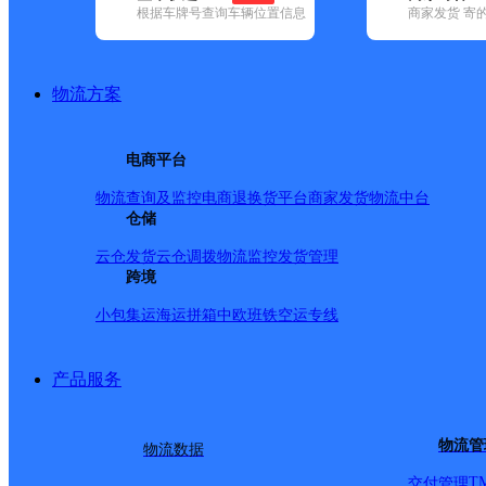
根据车牌号查询车辆位置信息
商家发货 寄
基本信息
所属快递：顺丰速运
物流方案
所属区域：吉林省-白山市-浑江区
网点电话：
网点地址：顺祥小区4号楼1012门市
电商平台
网点负责人：
物流查询及监控
电商退换货
平台商家发货
物流中台
仓储
派送范围
云仓发货
云仓调拨
物流监控
发货管理
跨境
全境
小包集运
海运拼箱
中欧班铁
空运专线
产品服务
物流管
物流数据
T
交付管理