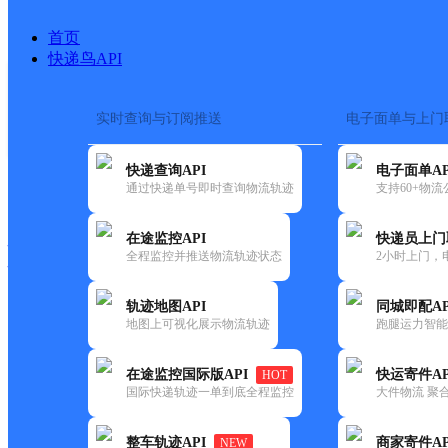
首页
快递鸟API
实时查询与订阅推送
电子面单与上门
搜索热词：
在途监控
快递查询API
电子面单AP
快递大全
快运大全
快递时效
通过快递单号即时查询物流轨迹
支持60+物
在途监控API
快递员上门
快递公司
全程监控并推送物流轨迹状态
2小时上门，
快递网点
电话大全
轨迹地图API
同城即配AP
地图上可视化展示物流轨迹
跑腿运力智能
顺丰
顺祥小区4号楼1012门市
在途监控国际版API
快运寄件AP
HOT
速运
国际快递轨迹一单到底全程监控
大件物流 聚合
更新时间：2021-11-26 00:00:00
整车轨迹API
商家寄件AP
NEW