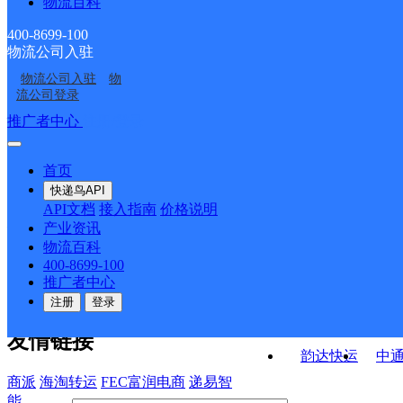
物流百科
吉林白山青松路公司星
白山特产城服务点
货庄KH分部
桥家园KH分部
白山浑江区青松路营业
吉林白山公司
泰花园KH分部
400-8699-100
物流公司入驻
特产城服务点
大通沟邮政支局
部
物流公司入驻
物
山货庄邮政支局
白山邮政支局
流公司登录
接口API
推广者中心
注册/登录
快运查询
API接口文档
FAQ/帮助文档
快递鸟
宏行中运物流
首页
API接口
DEMO下载
快递鸟API
百世快运
邦
API文档
接入指南
价格说明
关于我们
德邦快递
高
产业资讯
物流百科
华企快运
环
公司介绍
企业动态
联系我们
法律声
400-8699-100
京东快运
聚
明
合作伙伴
快递鸟接口服务协议
用
推广者中心
户隐私政策
速佳达快运
注册
登录
易达快运
驿
友情链接
韵达快运
中
商派
海淘转运
FEC富润电商
递易智
能