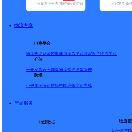
根据车牌号查询车辆位置信息
商家发货 寄
基本信息
所属快递：韵达速递
物流方案
所属区域：吉林省-白山市-浑江区
网点电话：
网点地址：吉林省白山市浑江区红旗大街0100号
电商平台
网点负责人：
物流查询及监控
电商退换货
平台商家发货
物流中台
仓储
派送范围
云仓发货
云仓调拨
物流监控
发货管理
跨境
-
小包集运
海运拼箱
中欧班铁
空运专线
产品服务
物流管
物流数据
T
交付管理