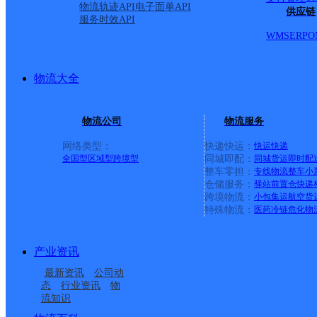
物流轨迹API
电子面单API
供应链
服务时效API
WMS
ERP
O
物流大全
物流公司
物流服务
网络类型：
快递快运：
快运
快递
全国型
区域型
跨境型
同城即配：
同城货运
即时配
整车零担：
专线物流
整车
小
仓储服务：
驿站
前置仓
快递
上一条：
广西梧州公司河西分部
跨境物流：
小包集运
航空货
特殊物流：
医药冷链
危化物
周边网点
产业资讯
吉林白山青松路公司红
吉林白山青松路公司
最新资讯
公司动
吉林白山青松路公司三
白山
五委KH分部
态
行业资讯
物
流知识
吉林白山青松路公司山
吉林白山青松路公司虹
道沟寄存点