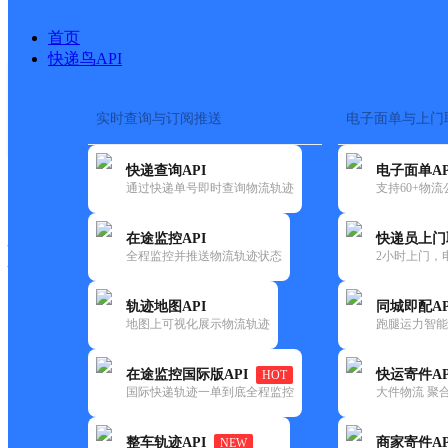
首页
快递鸟API
实时查询与订阅推送
电子面单与上门
搜索热词：
在途监控
快递查询API
电子面单AP
快递大全
快运大全
快递时效
通过快递单号即时查询物流轨迹
支持60+物
在途监控API
快递员上门
快递公司
全程监控并推送物流轨迹状态
2小时上门，
快递网点
电话大全
轨迹地图API
同城即配AP
地图上可视化展示物流轨迹
跑腿运力智能
韵达
吉林白山青松路公司红土崖寄
在途监控国际版API
快运寄件AP
HOT
速递
国际快递轨迹一单到底全程监控
大件物流 聚合
更新时间：2022-07-14 00:00:00
整车轨迹API
商家寄件AP
NEW